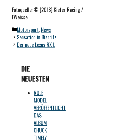
Fotoquelle: © [2018] Kiefer Racing /
FWeisse
Kategorien
Motorsport
,
News
Sensation in Biarritz
Der neue Lexus RX L
DIE
NEUESTEN
ROLE
MODEL
VERÖFFENTLICHT
DAS
ALBUM
CHUCK
TIMELY