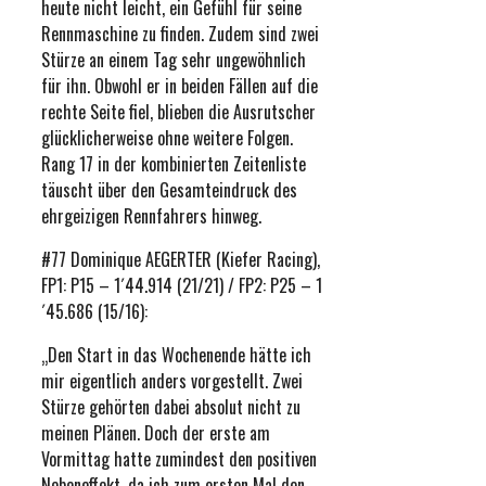
heute nicht leicht, ein Gefühl für seine
Rennmaschine zu finden. Zudem sind zwei
Stürze an einem Tag sehr ungewöhnlich
für ihn. Obwohl er in beiden Fällen auf die
rechte Seite fiel, blieben die Ausrutscher
glücklicherweise ohne weitere Folgen.
Rang 17 in der kombinierten Zeitenliste
täuscht über den Gesamteindruck des
ehrgeizigen Rennfahrers hinweg.
#77 Dominique AEGERTER (Kiefer Racing),
FP1: P15 – 1´44.914 (21/21) / FP2: P25 – 1
´45.686 (15/16):
„Den Start in das Wochenende hätte ich
mir eigentlich anders vorgestellt. Zwei
Stürze gehörten dabei absolut nicht zu
meinen Plänen. Doch der erste am
Vormittag hatte zumindest den positiven
Nebeneffekt, da ich zum ersten Mal den