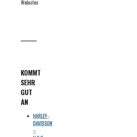
Websites
KOMMT
SEHR
GUT
AN
HARLEY-
DAVIDSON
–