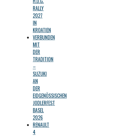
H.O.G.
RALLY
2027
IN
KROATIEN
VERBUNDEN
MIT
DER
TRADITION
–
SUZUKI
AN
DER
EIDGENÖSSISCHEN
JODLERFEST
BASEL
2026
RENAULT
4