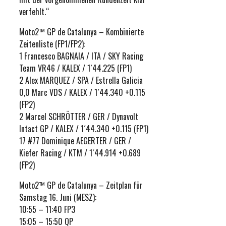
verfehlt.“
Moto2™ GP de Catalunya – Kombinierte
Zeitenliste (FP1/FP2):
1 Francesco BAGNAIA / ITA / SKY Racing
Team VR46 / KALEX / 1´44.225 (FP1)
2 Alex MARQUEZ / SPA / Estrella Galicia
0,0 Marc VDS / KALEX / 1´44.340 +0.115
(FP2)
2 Marcel SCHRÖTTER / GER / Dynavolt
Intact GP / KALEX / 1´44.340 +0.115 (FP1)
17 #77 Dominique AEGERTER / GER /
Kiefer Racing / KTM / 1´44.914 +0.689
(FP2)
Moto2™ GP de Catalunya – Zeitplan für
Samstag 16. Juni (MESZ):
10:55 – 11:40 FP3
15:05 – 15:50 QP