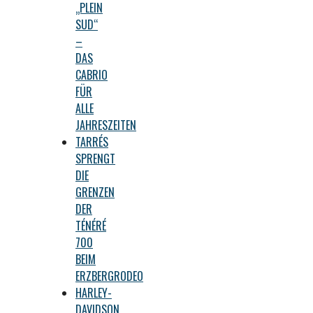
„PLEIN
SUD“
–
DAS
CABRIO
FÜR
ALLE
JAHRESZEITEN
TARRÉS
SPRENGT
DIE
GRENZEN
DER
TÉNÉRÉ
700
BEIM
ERZBERGRODEO
HARLEY-
DAVIDSON