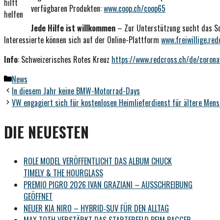
hilft
verfügbaren Produkten:
www.coop.ch/coop65
helfen
Jede Hilfe ist willkommen
– Zur Unterstützung sucht das Sc
Interessierte können sich auf der Online-Plattform
www.freiwillige.red
Info
: Schweizerisches Rotes Kreuz
https://www.redcross.ch/de/corona
Kategorien
News
In diesem Jahr keine BMW-Motorrad-Days
VW engagiert sich für kostenlosen Heimlieferdienst für ältere Men
DIE NEUESTEN
ROLE MODEL VERÖFFENTLICHT DAS ALBUM CHUCK
TIMELY & THE HOURGLASS
PREMIO PIGRO 2026 IVAN GRAZIANI – AUSSCHREIBUNG
GEÖFFNET
NEUER KIA NIRO – HYBRID‑SUV FÜR DEN ALLTAG
MAX TOTH VERSTÄRKT DAS STARTERFELD BEIM BAGGER