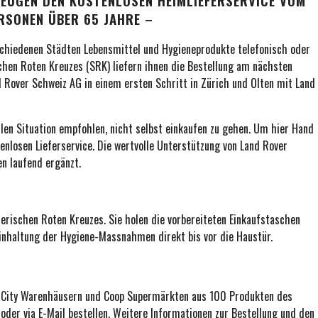
EUGEN DEN KOSTENLOSEN HEIMLIEFERSERVICE VOM
RSONEN ÜBER 65 JAHRE –
schiedenen Städten Lebensmittel und Hygieneprodukte telefonisch oder
ischen Roten Kreuzes (SRK) liefern ihnen die Bestellung am nächsten
 Rover Schweiz AG in einem ersten Schritt in Zürich und Olten mit Land
llen Situation empfohlen, nicht selbst einkaufen zu gehen. Um hier Hand
enlosen Lieferservice. Die wertvolle Unterstützung von Land Rover
en laufend ergänzt.
erischen Roten Kreuzes. Sie holen die vorbereiteten Einkaufstaschen
Einhaltung der Hygiene-Massnahmen direkt bis vor die Haustür.
p City Warenhäusern und Coop Supermärkten aus 100 Produkten des
oder via E-Mail bestellen. Weitere Informationen zur Bestellung und den