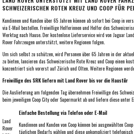
LAND ROVER UNTERSTÜTZT MIT LAND ROVER FAHRZ
SCHWEIZERISCHEN ROTEN KREUZ UND COOP FÜR PE
Kundinnen und Kunden über 65 Jahren können ab sofort bei Coop in ver
via E-Mail bestellen. Freiwillige Helferinnen und Helfer des Schweizer
Werktag nach Hause. Der kostenlose Lieferservice wird von Jaguar Land
Rover Fahrzeugen unterstützt, weitere Regionen folgen.
Um sich selbst zu schützen, wird Personen über 65 Jahren in der aktue
zu bieten, lancieren das Schweizerische Rote Kreuz und Coop einen kost
konzentriert sich vorerst auf Zürich und Olten. Weitere Regionen werd
Freiwillige des SRK liefern mit Land Rover bis vor die Haustür
Die Auslieferung am folgenden Tag übernehmen Freiwillige des Schweiz
beim jeweiligen Coop City oder Supermarkt ab und liefern diese unter 
Einfache Bestellung via Telefon oder E-Mail
Land
Kundinnen und Kunden von Coop können bei ausgewählten Coo
Rover
täglichen Bedarfs wählen und diese unkompliziert telefonisch 