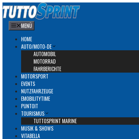
Zum
Inhalt
springen
MENÜ
HOME
AUTO/MOTO-DE
AUTOMOBIL
MOTORRAD
FAHRBERICHTE
MOTORSPORT
EVENTS
NUTZFAHRZEUGE
EMOBILITYTIME
PUNTOIT
TOURISMUS
TUTTOSPRINT MARINE
MUSIK & SHOWS
VITABELLA