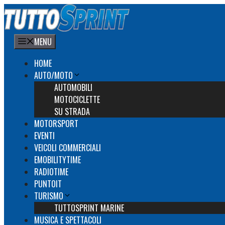
Vai
al
contenuto
MENU
HOME
AUTO/MOTO
AUTOMOBILI
MOTOCICLETTE
SU STRADA
MOTORSPORT
EVENTI
VEICOLI COMMERCIALI
EMOBILITYTIME
RADIOTIME
PUNTOIT
TURISMO
TUTTOSPRINT MARINE
MUSICA E SPETTACOLI