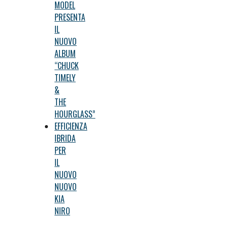
MODEL
PRESENTA
IL
NUOVO
ALBUM
“CHUCK
TIMELY
&
THE
HOURGLASS”
EFFICIENZA
IBRIDA
PER
IL
NUOVO
NUOVO
KIA
NIRO