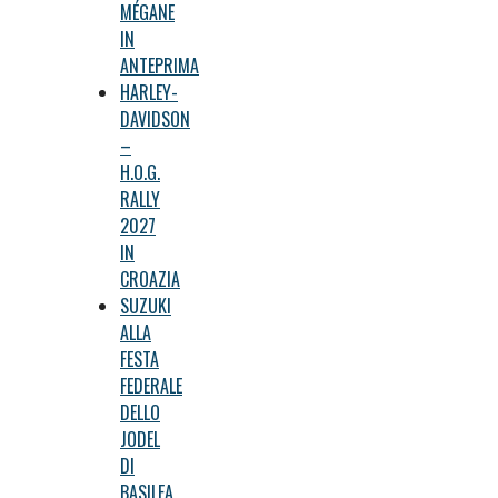
MÉGANE
IN
ANTEPRIMA
HARLEY-
DAVIDSON
–
H.O.G.
RALLY
2027
IN
CROAZIA
SUZUKI
ALLA
FESTA
FEDERALE
DELLO
JODEL
DI
BASILEA