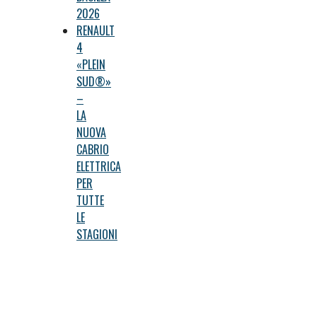
2026
RENAULT
4
«PLEIN
SUD®»
–
LA
NUOVA
CABRIO
ELETTRICA
PER
TUTTE
LE
STAGIONI