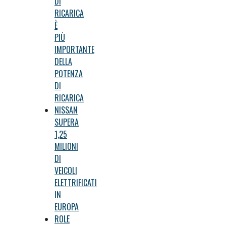
DI
RICARICA
È
PIÙ
IMPORTANTE
DELLA
POTENZA
DI
RICARICA
NISSAN
SUPERA
1,25
MILIONI
DI
VEICOLI
ELETTRIFICATI
IN
EUROPA
ROLE