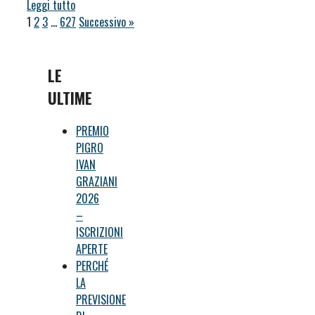
Leggi tutto
1
2
3
…
627
Successivo »
LE
ULTIME
PREMIO
PIGRO
IVAN
GRAZIANI
2026
–
ISCRIZIONI
APERTE
PERCHÉ
LA
PREVISIONE