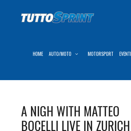
Vai
al
contenuto
HOME
AUTO/MOTO
MOTORSPORT
EVENT
A NIGH WITH MATTEO
BOCELLI LIVE IN ZURICH