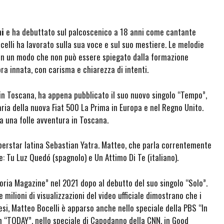
ni
e ha debuttato sul palcoscenico a 18 anni come cantante
celli ha lavorato sulla sua voce e sul suo mestiere. Le melodie
in un modo che non può essere spiegato dalla formazione
a innata, con carisma e chiarezza di intenti.
in Toscana, ha appena pubblicato il suo nuovo singolo “Tempo”,
ia della nuova Fiat 500 La Prima in Europa e nel Regno Unito.
 a una folle avventura in Toscana.
perstar latina Sebastian Yatra. Matteo, che parla correntemente
e: Tu Luz Quedó (spagnolo) e Un Attimo Di Te (italiano).
oria Magazine” nel 2021 dopo al debutto del suo singolo “Solo”.
 milioni di visualizzazioni del video ufficiale dimostrano che i
esi, Matteo Bocelli è apparso anche nello speciale della PBS “In
n “TODAY”, nello speciale di Capodanno della CNN, in Good