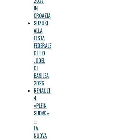
2027
IN
CROAZIA
SUZUKI
ALLA
FESTA
FEDERALE
DELLO
JODEL
DI
BASILEA
2026
RENAULT
4
«PLEIN
SUD®»
–
LA
NUOVA