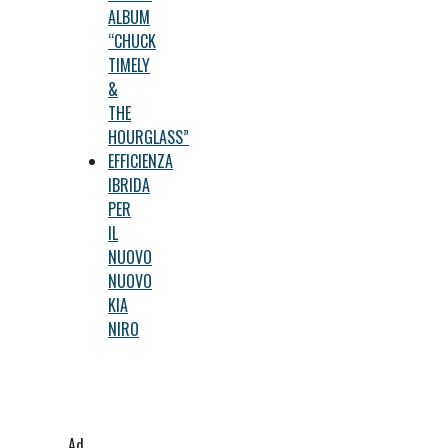
ALBUM
“CHUCK
TIMELY
&
THE
HOURGLASS”
EFFICIENZA
IBRIDA
PER
IL
NUOVO
NUOVO
KIA
NIRO
Ad