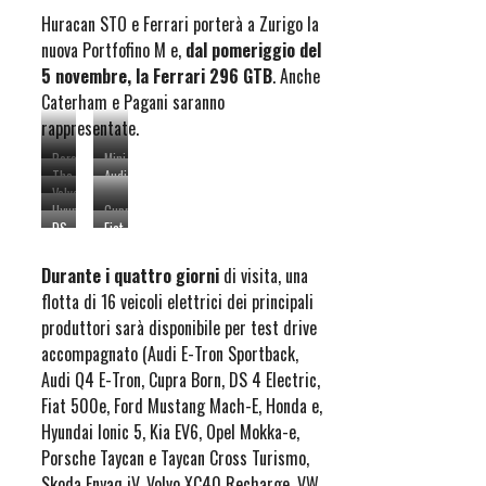
M
GTB
STO
Huracan STO e Ferrari porterà a Zurigo la
nuova Portfofino M e,
dal pomeriggio del
5 novembre, la Ferrari 296 GTB
. Anche
Caterham e Pagani saranno
rappresentate.
Porsche
Mini
The
Audi
Taycan
Cooper
Volvo
Ford
RS
Cross
SE
Hyundai
Cupra
XC40
Mustang
E-
Turismo
Electric
DS
Fiat
Ioniq
Born
Recharge
Mach-
Tron
Moseart
4
500e
5
E
GT
Durante i quattro giorni
di visita, una
GT
flotta di 16 veicoli elettrici dei principali
produttori sarà disponibile per test drive
accompagnato (Audi E-Tron Sportback,
Audi Q4 E-Tron, Cupra Born, DS 4 Electric,
Fiat 500e, Ford Mustang Mach-E, Honda e,
Hyundai Ionic 5, Kia EV6, Opel Mokka-e,
Porsche Taycan e Taycan Cross Turismo,
Skoda Enyaq iV, Volvo XC40 Recharge, VW