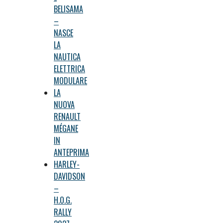
BELISAMA
–
NASCE
LA
NAUTICA
ELETTRICA
MODULARE
LA
NUOVA
RENAULT
MÉGANE
IN
ANTEPRIMA
HARLEY-
DAVIDSON
–
H.O.G.
RALLY