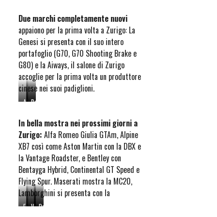
G70
1st
Due marchi completamente nuovi
May
appaiono per la prima volta a Zurigo: La
2021
Genesi si presenta con il suo intero
Photo:
portafoglio (G70, G70 Shooting Brake e
James
Lipman
G80) e la Aiways, il salone di Zurigo
accoglie per la prima volta un produttore
cinese nei suoi padiglioni.
Alfa
Aston
Bentley
Romeo
Martin
Continental
Giulia
Vantage
GT
In bella mostra nei prossimi giorni a
QV
Roadster
Speed
Zurigo:
Alfa Romeo Giulia GTAm, Alpine
GTAm
XB7 così come Aston Martin con la DBX e
la Vantage Roadster, e Bentley con
Bentayga Hybrid, Continental GT Speed e
Flying Spur. Maserati mostra la MC20,
Lamborghini si presenta con la
Ferrari
Ferrari
Vanderhall
Lamborghini
Pagani
Portofino
296
Edison2
Huracan
Huayra