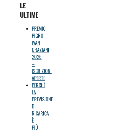
LE
ULTIME
PREMIO
PIGRO
IVAN
GRAZIANI
2026
–
ISCRIZIONI
APERTE
PERCHÉ
LA
PREVISIONE
DI
RICARICA
È
PIÙ