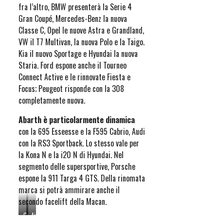
CROZES
fra l’altro, BMW presenterà la Serie 4
@
Gran Coupé, Mercedes-Benz la nuova
Continental
Classe C, Opel le nuove Astra e Grandland,
Productions
VW il T7 Multivan, la nuova Polo e la Taigo.
Kia il nuovo Sportage e Hyundai la nuova
Staria. Ford espone anche il Tourneo
Connect Active e le rinnovate Fiesta e
Focus; Peugeot risponde con la 308
completamente nuova.
Abarth è particolarmente dinamica
con la 695 Esseesse e la F595 Cabrio, Audi
con la RS3 Sportback. Lo stesso vale per
la Kona N e la i20 N di Hyundai. Nel
segmento delle supersportive, Porsche
espone la 911 Targa 4 GTS. Della rinomata
marca si potrà ammirare anche il
secondo facelift della Macan.
Genesis
Aiways