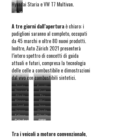
Hyundai Staria e VW T7 Multivan.
Hyundai
Kia
VW
Staria
EV6
Taigo
A tre giorni dall’apertura
è chiaro: i
padiglioni saranno al completo, occupati
da 45 marchi e oltre 80 nuovi prodotti.
Inoltre, Auto Zürich 2021 presenterà
l’intero spettro di concetti di guida
attuali e futuri, compresa la tecnologia
delle celle a combustibile e dimostrazioni
dal vivo con combustibili sintetici.
Toyota
Suzuki
Peugeot
Seat
Yaris
Across
Skoda
The
308
Arona
Cross
Nissan
Mini
Fabia
new
SW
und
Land
Jeep
Qashqai
Cooper
2021
Ibiza
Jaguar
Honda
Rover
Wrangler
SE
Opel
Eclipse
Citroên
F-Pace
HR-V
Defender
Electric
Astra
Caterham
BMW
Cross
C5 X –
eHEV
PHEV
Moseart
Seven
Alpina
PHEV
Copyright
485
XB7
Tra i veicoli a motore convenzionale
,
William