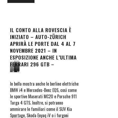
IL CONTO ALLA ROVESCIA È
INIZIATO – AUTO-ZÜRICH
APRIRÀ LE PORTE DAL 4 AL 7
NOVEMBRE 2021 – IN
ESPOSIZIONE ANCHE L’ULTIMA
FERRARI 296 GTB –
Maserati
BMW
Mercedes-
MC20
i4
Benz
EQS
In bella mostra anche le berline elettriche
580
BMW i4 e Mercedes-Benz EQS, così come
4MATIC
le sportive Maserati MC20 e Porsche 911
Targa 4 GTS. Inoltre, si potranno
ammirare le familiari come il SUV Kia
Sportage, Skoda Enyaq iV o i furgoni