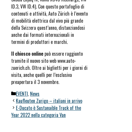
ID.3, VW ID.4). Con questo portafoglio di
contenuti e attività, Auto Zürich è l’evento
di mobilità elettrica dal vivo più grande
della Svizzera quest’anno, distanziandosi
anche dai formati internazionali in
termini di produttori e marchi.
Il chiosco online
può essere raggiunto
tramite il nuovo sito web www.auto-
zuerich.ch. Oltre ai biglietti per i giorni di
visita, anche quelli per l’esclusiva
preapertura il 3 novembre.
Categorie
EVENTI
,
News
Kaufleuten Zurigo – italiani in arrivo
E-Ducato è Sustanaible Truck of the
Year 2022 nella categoria Van