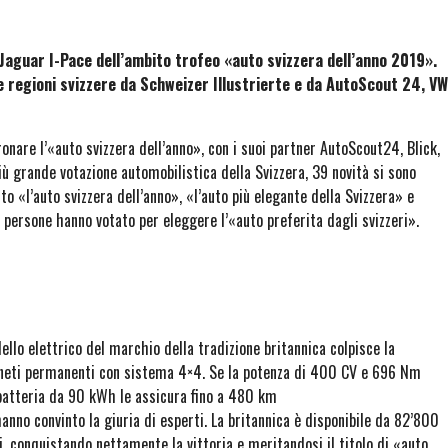
o Jaguar I-Pace dell’ambito trofeo «auto svizzera dell’anno 2019».
le regioni svizzere da Schweizer Illustrierte e da AutoScout 24, VW
ronare l’«auto svizzera dell’anno», con i suoi partner AutoScout24, Blick,
 più grande votazione automobilistica della Svizzera, 39 novità si sono
tto «l’auto svizzera dell’anno», «l’auto più elegante della Svizzera» e
 persone hanno votato per eleggere l’«auto preferita dagli svizzeri».
llo elettrico del marchio della tradizione britannica colpisce la
agneti permanenti con sistema 4×4. Se la potenza di 400 CV e 696 Nm
 batteria da 90 kWh le assicura fino a 480 km
anno convinto la giuria di esperti. La britannica è disponibile da 82’800
ti, conquistando nettamente la vittoria e meritandosi il titolo di «auto