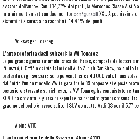
svizzera dell’anno». Con il 14,77% dei punti, la Mercedes Classe A si è 
infotainment smart con due monitor
XXL. A pochissima dis
configurabili
sistemi di sicurezza ha raccolto il 14,46% dei punti.
Volkswagen Touareg
L’auto preferita dagli svizzeri: la VW Touareg
La più grande giuria automobilistica del Paese, composta da lettori e u
L’illustré, il Caffè e dai visitatori dell’Auto Zürich Car Show, ha eletto l
preferita dagli svizzeri» sono pervenuti circa 40’000 voti. In una votazi
dall’inizio l’unico modello VW in gara tra le 39 proposte si è posizionato
posteriore sterzante su richiesta, la VW Touareg ha conquistato nettam
XC40 ha convinto la giuria di esperti e ha raccolto grandi consensi tra i
gradino del podio è invece salito il SUV compatto Audi Q3 con il 5,77 pe
Alpine A110
L’auto più elegante della Svizzera: Alpine A110