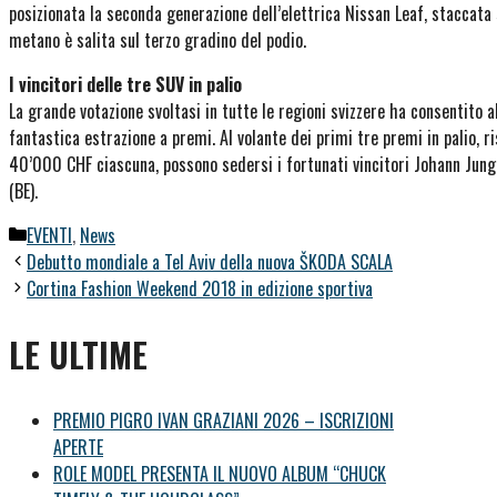
posizionata la seconda generazione dell’elettrica Nissan Leaf, staccata s
metano è salita sul terzo gradino del podio.
I vincitori delle tre SUV in palio
La grande votazione svoltasi in tutte le regioni svizzere ha consentito al
fantastica estrazione a premi. Al volante dei primi tre premi in palio,
40’000 CHF ciascuna, possono sedersi i fortunati vincitori Johann Jung
(BE).
Categorie
EVENTI
,
News
Debutto mondiale a Tel Aviv della nuova ŠKODA SCALA
Cortina Fashion Weekend 2018 in edizione sportiva
LE ULTIME
PREMIO PIGRO IVAN GRAZIANI 2026 – ISCRIZIONI
APERTE
ROLE MODEL PRESENTA IL NUOVO ALBUM “CHUCK