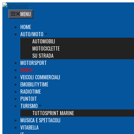
Vai
al
MENU
contenuto
HOME
AUTO/MOTO
AUTOMOBILI
MOTOCICLETTE
SU STRADA
MOTORSPORT
EVENTI
VEICOLI COMMERCIALI
EMOBILITYTIME
RADIOTIME
PUNTOIT
TURISMO
TUTTOSPRINT MARINE
MUSICA E SPETTACOLI
VITABELLA