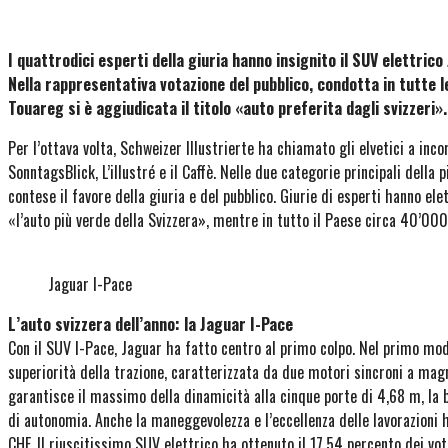
I quattrodici esperti della giuria hanno insignito il SUV elettric
Nella rappresentativa votazione del pubblico, condotta in tutte 
Touareg si è aggiudicata il titolo «auto preferita dagli svizzeri».
Per l’ottava volta, Schweizer Illustrierte ha chiamato gli elvetici a inco
SonntagsBlick, L’illustré e il Caffè. Nelle due categorie principali della
contese il favore della giuria e del pubblico. Giurie di esperti hanno ele
«l’auto più verde della Svizzera», mentre in tutto il Paese circa 40’000
Jaguar I-Pace
L’auto svizzera dell’anno: la Jaguar I-Pace
Con il SUV I-Pace, Jaguar ha fatto centro al primo colpo. Nel primo mode
superiorità della trazione, caratterizzata da due motori sincroni a m
garantisce il massimo della dinamicità alla cinque porte di 4,68 m, la
di autonomia. Anche la maneggevolezza e l’eccellenza delle lavorazioni h
CHF. Il riuscitissimo SUV elettrico ha ottenuto il 17,54 percento dei vo