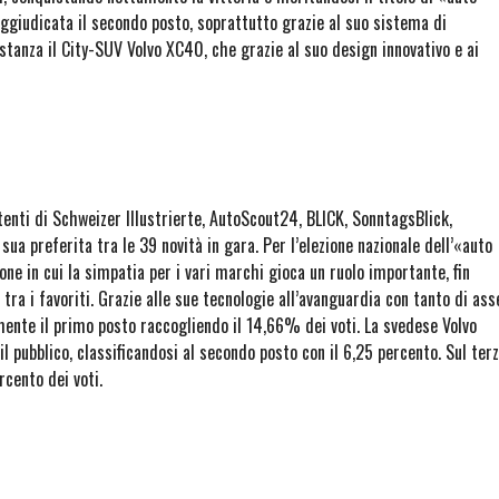
aggiudicata il secondo posto, soprattutto grazie al suo sistema di
tanza il City-SUV Volvo XC40, che grazie al suo design innovativo e ai
tenti di Schweizer Illustrierte, AutoScout24, BLICK, SonntagsBlick,
a sua preferita tra le 39 novità in gara. Per l’elezione nazionale dell’«auto
one in cui la simpatia per i vari marchi gioca un ruolo importante, fin
 tra i favoriti. Grazie alle sue tecnologie all’avanguardia con tanto di ass
ente il primo posto raccogliendo il 14,66% dei voti. La svedese Volvo
l pubblico, classificandosi al secondo posto con il 6,25 percento. Sul ter
rcento dei voti.