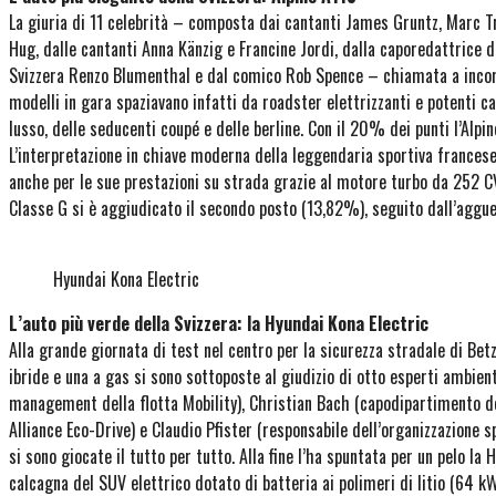
La giuria di 11 celebrità – composta dai cantanti James Gruntz, Marc Tr
Hug, dalle cantanti Anna Känzig e Francine Jordi, dalla caporedattrice d
Svizzera Renzo Blumenthal e dal comico Rob Spence – chiamata a incoron
modelli in gara spaziavano infatti da roadster elettrizzanti e potenti c
lusso, delle seducenti coupé e delle berline. Con il 20% dei punti l’Alpi
L’interpretazione in chiave moderna della leggendaria sportiva francese 
anche per le sue prestazioni su strada grazie al motore turbo da 252 CV
Classe G si è aggiudicato il secondo posto (13,82%), seguito dall’aggu
Hyundai Kona Electric
L’auto più verde della Svizzera: la Hyundai Kona Electric
Alla grande giornata di test nel centro per la sicurezza stradale di Be
ibride e una a gas si sono sottoposte al giudizio di otto esperti ambien
management della flotta Mobility), Christian Bach (capodipartimento d
Alliance Eco-Drive) e Claudio Pfister (responsabile dell’organizzazione sp
si sono giocate il tutto per tutto. Alla fine l’ha spuntata per un pelo la
calcagna del SUV elettrico dotato di batteria ai polimeri di litio (64 