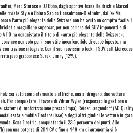
auffer, Marc Storace e DJ Bobo, dagli sportivi Joana Heidrich e Marcel
elle riviste Style e Bolero Sabina Hanselmann-Diethelm, dall’ex Mr.
are l’auto più elegante della Svizzera non ha avuto un compito facile. I
abriolet a magnifiche supercar, per non parlare dei SUV imponenti e di
ne A110 ha conquistato il titolo di «auto più elegante della Svizzera».
convince non solo per il suo stile inconfondibile di coupé biposto, ma
 con trazione integrale. Con il suo nuovissimo look, il SUV cult Mercedes
errita jeep giapponese Suzuki Jimny (12%).
tzholz sei auto completamente elettriche, una a idrogeno, due vetture
tali. Per conquistare il favore di Viktor Wyler (responsabile gestione e
ei sistemi di motorizzazione presso Empa), Reiner Langendorf (AD Qualit
ecializzata e’mobile Electrosuisse) e degli altri giudici le vetture in gara
 Hyundai Kona Electric, conquistando il 23,5 percento dei punti. Alle
kWh) con una potenza di 204 CV e fino a 449 km di autonomia si è