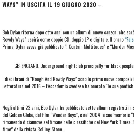
WAYS” IN USCITA IL 19 GIUGNO 2020 –
Bob Dylan ritorna dopo otto anni con un album di nuove canzoni che sarà
Rowdy Ways” uscirà come doppio CD, doppio LP e digitale. Il brano
“Fal
Prima, Dylan aveva già pubblicato “I Contain Multitudes” e “Murder Most
GB. ENGLAND. Underground nightclub principally for black people i
I dieci brani di “Rough And Rowdy Ways” sono le prime nuove composizion
Letteratura nel 2016 – l’Accademia svedese ha onorato “le sue poetiche
Negli ultimi 23 anni, Bob Dylan ha pubblicato sette album registrati in
del Golden Globe, dal film “Wonder Boys”, e nel 2004 le sue memorie “C
rimanendo diciannove settimane nelle classifiche del New York Times. 
time” dalla rivista Rolling Stone.