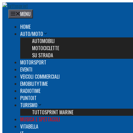
Vai
al
MENU
contenuto
HOME
AUTO/MOTO
AUTOMOBILI
MOTOCICLETTE
SU STRADA
MOTORSPORT
EVENTI
VEICOLI COMMERCIALI
EMOBILITYTIME
RADIOTIME
PUNTOIT
TURISMO
TUTTOSPRINT MARINE
MUSICA E SPETTACOLI
VITABELLA