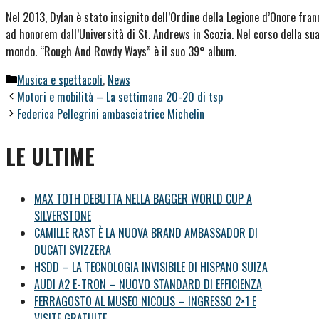
Nel 2013, Dylan è stato insignito dell’Ordine della Legione d’Onore fran
ad honorem dall’Università di St. Andrews in Scozia. Nel corso della sua 
mondo. “Rough And Rowdy Ways” è il suo 39° album.
Categorie
Musica e spettacoli
,
News
Motori e mobilità – La settimana 20-20 di tsp
Federica Pellegrini ambasciatrice Michelin
LE ULTIME
MAX TOTH DEBUTTA NELLA BAGGER WORLD CUP A
SILVERSTONE
CAMILLE RAST È LA NUOVA BRAND AMBASSADOR DI
DUCATI SVIZZERA
HSDD – LA TECNOLOGIA INVISIBILE DI HISPANO SUIZA
AUDI A2 E-TRON – NUOVO STANDARD DI EFFICIENZA
FERRAGOSTO AL MUSEO NICOLIS – INGRESSO 2×1 E
VISITE GRATUITE