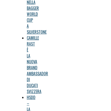
NELLA
BAGGER
WORLD
CUP
A
SILVERSTONE
CAMILLE
RAST
È
LA
NUOVA
BRAND
AMBASSADOR
DI
DUCATI
SVIZZERA
HSDD
–
LA