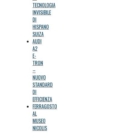
TECNOLOGIA
INVISIBILE
DI
HISPANO
SUIZA
AUDI
A2
E-
TRON
–
NUOVO
STANDARD
DI
EFFICIENZA
FERRAGOSTO
AL
MUSEO
NICOLIS