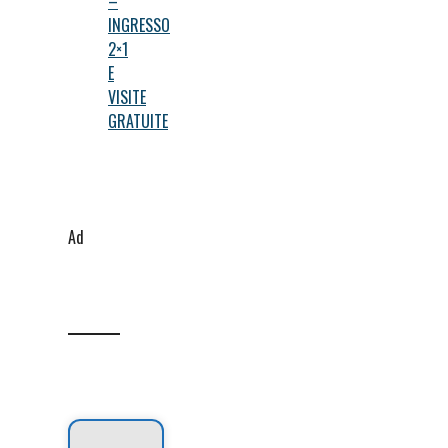
–
INGRESSO
2×1
E
VISITE
GRATUITE
Ad