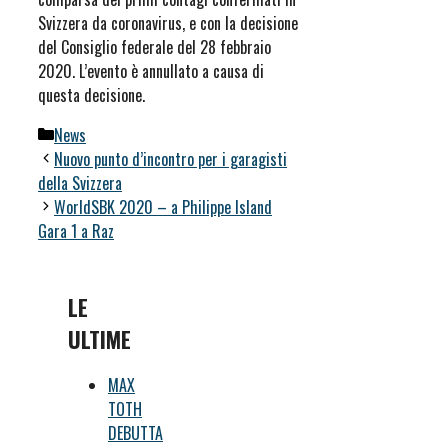
Svizzera da coronavirus, e con la decisione
del Consiglio federale del 28 febbraio
2020. L’evento è annullato a causa di
questa decisione.
Categorie
News
Nuovo punto d’incontro per i garagisti
della Svizzera
WorldSBK 2020 – a Philippe Island
Gara 1 a Raz
LE
ULTIME
MAX
TOTH
DEBUTTA