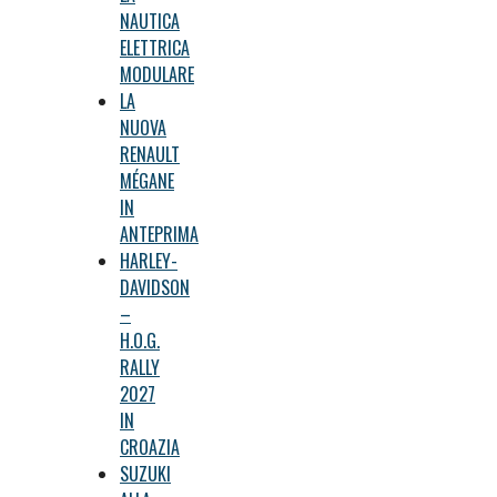
NAUTICA
ELETTRICA
MODULARE
LA
NUOVA
RENAULT
MÉGANE
IN
ANTEPRIMA
HARLEY-
DAVIDSON
–
H.O.G.
RALLY
2027
IN
CROAZIA
SUZUKI