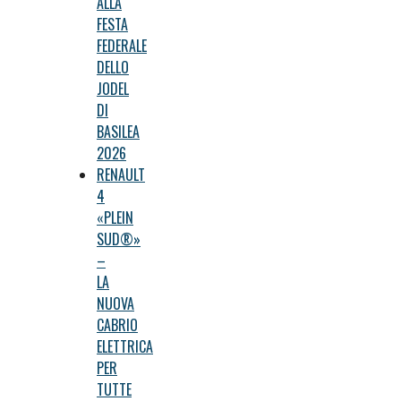
ALLA
FESTA
FEDERALE
DELLO
JODEL
DI
BASILEA
2026
RENAULT
4
«PLEIN
SUD®»
–
LA
NUOVA
CABRIO
ELETTRICA
PER
TUTTE