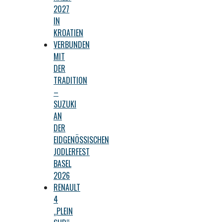
2027
IN
KROATIEN
VERBUNDEN
MIT
DER
TRADITION
–
SUZUKI
AN
DER
EIDGENÖSSISCHEN
JODLERFEST
BASEL
2026
RENAULT
4
„PLEIN