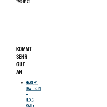
Websites
KOMMT
SEHR
GUT
AN
HARLEY-
DAVIDSON
–
H.O.G.
RALLY