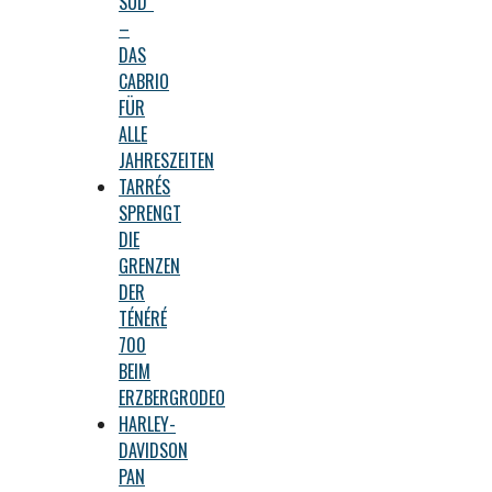
SUD“
–
DAS
CABRIO
FÜR
ALLE
JAHRESZEITEN
TARRÉS
SPRENGT
DIE
GRENZEN
DER
TÉNÉRÉ
700
BEIM
ERZBERGRODEO
HARLEY-
DAVIDSON
PAN