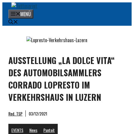
Zum
Inhalt
MENÜ
springen
AUSSTELLUNG „LA DOLCE VITA“
DES AUTOMOBILSAMMLERS
CORRADO LOPRESTO IM
VERKEHRSHAUS IN LUZERN
Red. TSP
03/12/2021
EVENTS
News
Puntoit