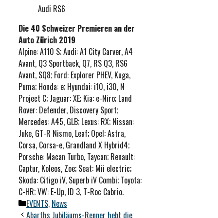
Audi RS6
Die 40 Schweizer Premieren an der
Auto Zürich 2019
Alpine: A110 S; Audi: A1 City Carver, A4
Avant, Q3 Sportback, Q7, RS Q3, RS6
Avant, SQ8; Ford: Explorer PHEV, Kuga,
Puma; Honda: e; Hyundai: i10, i30, N
Project C; Jaguar: XE; Kia: e-Niro; Land
Rover: Defender, Discovery Sport;
Mercedes: A45, GLB; Lexus: RX; Nissan:
Juke, GT-R Nismo, Leaf; Opel: Astra,
Corsa, Corsa-e, Grandland X Hybrid4;
Porsche: Macan Turbo, Taycan; Renault:
Captur, Koleos, Zoe; Seat: Mii electric;
Skoda: Citigo iV, Superb iV Combi; Toyota:
C-HR; VW: E-Up, ID 3, T-Roc Cabrio.
Kategorien
EVENTS
,
News
Abarths Jubiläums-Renner hebt die