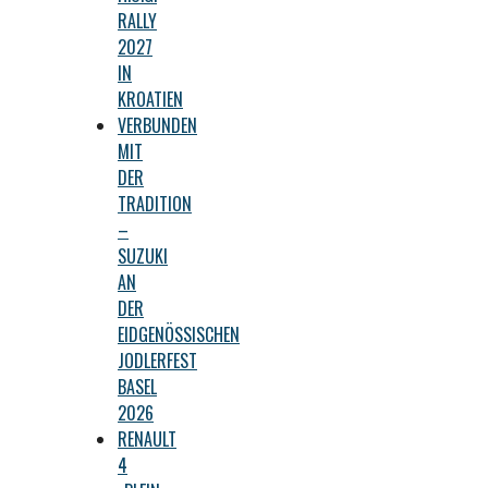
RALLY
2027
IN
KROATIEN
VERBUNDEN
MIT
DER
TRADITION
–
SUZUKI
AN
DER
EIDGENÖSSISCHEN
JODLERFEST
BASEL
2026
RENAULT
4