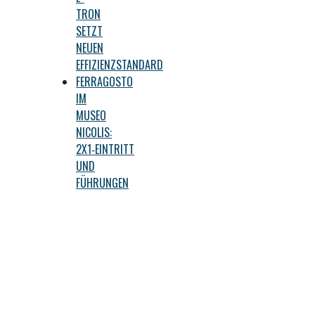
TRON
SETZT
NEUEN
EFFIZIENZSTANDARD
FERRAGOSTO
IM
MUSEO
NICOLIS:
2X1‑EINTRITT
UND
FÜHRUNGEN