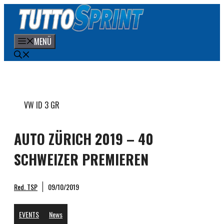
Zum
Inhalt
springen
MENÜ
VW ID 3 GR
AUTO ZÜRICH 2019 – 40
SCHWEIZER PREMIEREN
Red. TSP
09/10/2019
EVENTS
News