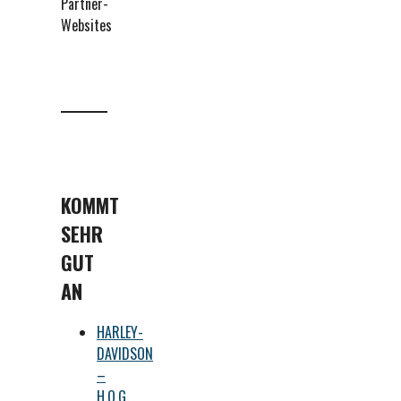
Partner-
Websites
KOMMT
SEHR
GUT
AN
HARLEY-
DAVIDSON
–
H.O.G.