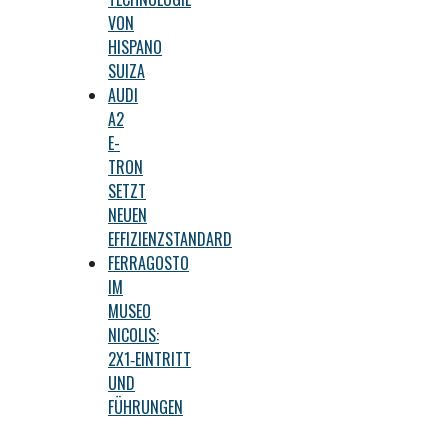
VON
HISPANO
SUIZA
AUDI
A2
E-
TRON
SETZT
NEUEN
EFFIZIENZSTANDARD
FERRAGOSTO
IM
MUSEO
NICOLIS:
2X1‑EINTRITT
UND
FÜHRUNGEN