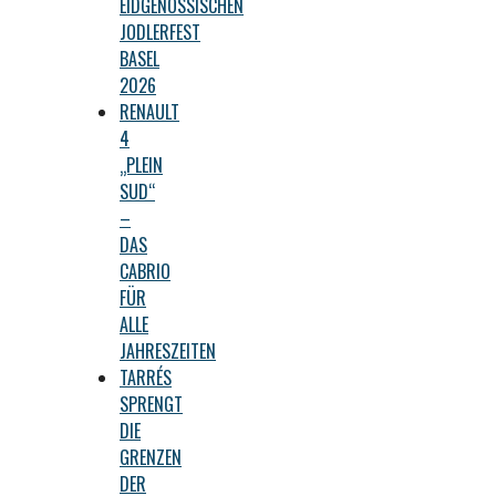
EIDGENÖSSISCHEN
JODLERFEST
BASEL
2026
RENAULT
4
„PLEIN
SUD“
–
DAS
CABRIO
FÜR
ALLE
JAHRESZEITEN
TARRÉS
SPRENGT
DIE
GRENZEN
DER