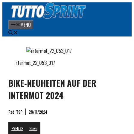
Zum
Inhalt
springen
MENÜ
intermot_22_053_017
BIKE-NEUHEITEN AUF DER
INTERMOT 2024
Red. TSP
28/11/2024
EVENTS
News