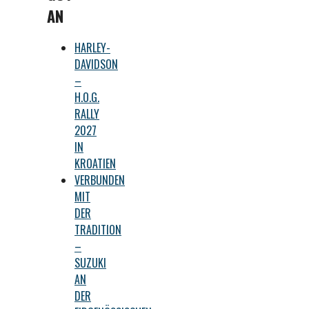
AN
HARLEY-
DAVIDSON
–
H.O.G.
RALLY
2027
IN
KROATIEN
VERBUNDEN
MIT
DER
TRADITION
–
SUZUKI
AN
DER