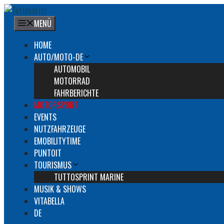
Zum
Inhalt
MENÜ
springen
HOME
AUTO/MOTO-DE
AUTOMOBIL
MOTORRAD
FAHRBERICHTE
MOTORSPORT
EVENTS
NUTZFAHRZEUGE
EMOBILITYTIME
PUNTOIT
TOURISMUS
TUTTOSPRINT MARINE
MUSIK & SHOWS
VITABELLA
DE