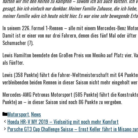
hatten wir mit den Reifen zu kämpfen – sowohl ich als auch Valtteri. Ich v
gesagt, bin ich einfach nur dankbar. Meiner Familie Zuhause, die ich liebe
meiner Familie wäre ich heute nicht hier. Es war eine sehr bewegende Erfa
In seinem 226. Formel 1-Rennen – alle mit einem Mercedes-Benz Motor
Damit ist er einer von nur drei Fahrern, denen dies fünf Mal oder öfte
Schumacher (7).
Lewis Hamilton beendete den Großen Preis von Mexiko auf Platz vier. Va
als Fünfter.
Lewis (358 Punkte) führt die Fahrer-Weltmeisterschaft mit 64 Punkten
verbleibenden beiden Rennen in dieser Saison nicht mehr eingeholt wer
Mercedes-AMG Petronas Motorsport (585 Punkte) führt die Konstrukte
Punkte) an – in dieser Saison sind noch 86 Punkte zu vergeben.
Kategorien
Motorsport
,
News
Honda HR-V MY 2019 – Vielseitig mit noch mehr Komfort
Porsche GT3 Cup Challenge Suisse – Ernst Keller fährt in Misano zu