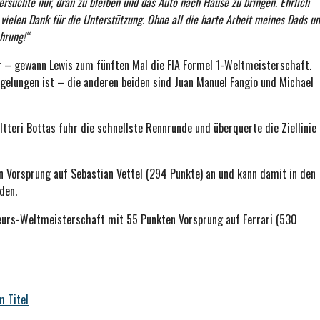
ersuchte nur, dran zu bleiben und das Auto nach Hause zu bringen. Ehrlich
, vielen Dank für die Unterstützung. Ohne all die harte Arbeit meines Dads u
hrung!“
 – gewann Lewis zum fünften Mal die FIA Formel 1-Weltmeisterschaft.
r gelungen ist – die anderen beiden sind Juan Manuel Fangio und Michael
ltteri Bottas fuhr die schnellste Rennrunde und überquerte die Ziellinie
 Vorsprung auf Sebastian Vettel (294 Punkte) an und kann damit in den
den.
urs-Weltmeisterschaft mit 55 Punkten Vorsprung auf Ferrari (530
m Titel