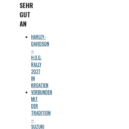
SEHR
GUT
AN
HARLEY-
DAVIDSON
–
H.O.G.
RALLY
2027
IN
KROATIEN
VERBUNDEN
MIT
DER
TRADITION
–
SUZUKI