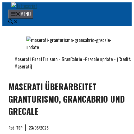
Zum
Inhalt
MENÜ
springen
Maserati GrantTurismo - GranCabrio -Grecale update - (Credit:
Maserati)
MASERATI ÜBERARBEITET
GRANTURISMO, GRANCABRIO UND
GRECALE
Red. TSP
23/06/2026