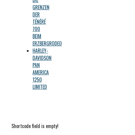
GRENZEN
DER
TÉNÉRÉ
700
BEIM
ERZBERGRODEO
HARLEY-
DAVIDSON
PAN
AMERICA
1250
LIMITED
Shortcode field is empty!