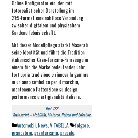
Online‑Konfigurator ein, der mit
fotorealistischer Darstellung im
21:9‑Format eine nahtlose Verbindung
zwischen digitalem und physischem
Kundenerlebnis schafft.
Mit dieser Modellpflege stärkt Maserati
seine Identität und führt die Tradition
italienischer Gran‑Turismo‑Fahrzeuge in
einem für die Marke bedeutenden Jahr
fort.opria tradizione e rinnova la gamma
in un anno simbolico per il marchio,
mantenendo l’attenzione su design,
performance e artigianalità italiana.
Red. TSP
Tuttosprint – Mobilität, Motoren, Reisen und Lifestyle.
Kategorien
Schlagwörter
Automobil
,
News
,
VITABELLA
folgore
,
grancabrio
,
granturismo
,
grecale
,