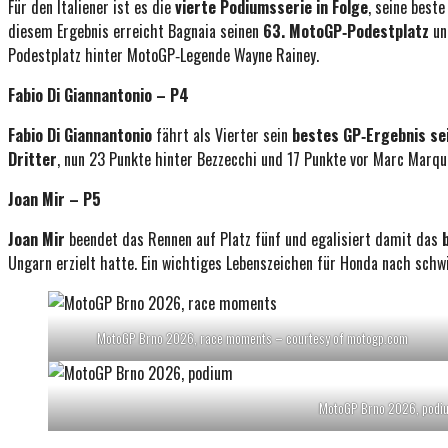
Für den Italiener ist es die
vierte Podiumsserie in Folge
, seine best
diesem Ergebnis erreicht Bagnaia seinen
63. MotoGP‑Podestplatz
un
Podestplatz hinter MotoGP‑Legende Wayne Rainey.
Fabio Di Giannantonio – P4
Fabio Di Giannantonio
fährt als Vierter sein
bestes GP‑Ergebnis sei
Dritter
, nun 23 Punkte hinter Bezzecchi und 17 Punkte vor Marc Marqu
Joan Mir – P5
Joan Mir
beendet das Rennen auf Platz fünf und egalisiert damit das
Ungarn erzielt hatte. Ein wichtiges Lebenszeichen für Honda nach sch
MotoGP Brno 2026, race moments – courtesy of motogp.com
MotoGP Brno 2026, podiu