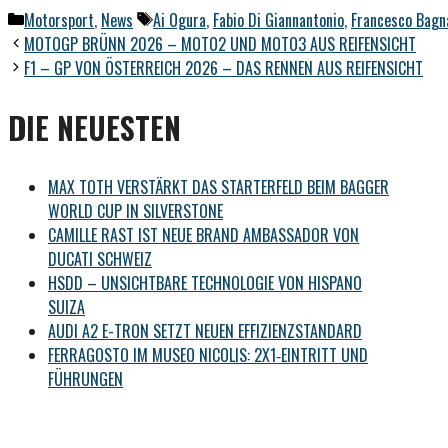
Kategorien
Schlagwörter
Motorsport
,
News
Ai Ogura
,
Fabio Di Giannantonio
,
Francesco Bagn
MOTOGP BRÜNN 2026 – MOTO2 UND MOTO3 AUS REIFENSICHT
F1 – GP VON ÖSTERREICH 2026 – DAS RENNEN AUS REIFENSICHT
DIE NEUESTEN
MAX TOTH VERSTÄRKT DAS STARTERFELD BEIM BAGGER
WORLD CUP IN SILVERSTONE
CAMILLE RAST IST NEUE BRAND AMBASSADOR VON
DUCATI SCHWEIZ
HSDD – UNSICHTBARE TECHNOLOGIE VON HISPANO
SUIZA
AUDI A2 E-TRON SETZT NEUEN EFFIZIENZSTANDARD
FERRAGOSTO IM MUSEO NICOLIS: 2X1‑EINTRITT UND
FÜHRUNGEN