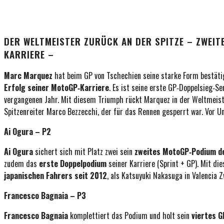
DER WELTMEISTER ZURÜCK AN DER SPITZE – ZWEITER
KARRIERE –
Marc Marquez
hat beim GP von Tschechien seine starke Form bestäti
Erfolg seiner MotoGP‑Karriere
. Es ist seine erste GP‑Doppelsieg‑S
vergangenen Jahr. Mit diesem Triumph rückt Marquez in der Weltmeis
Spitzenreiter Marco Bezzecchi, der für das Rennen gesperrt war. Vor 
Ai Ogura – P2
Ai Ogura
sichert sich mit Platz zwei sein
zweites MotoGP‑Podium d
zudem das
erste Doppelpodium
seiner Karriere (Sprint + GP). Mit di
japanischen Fahrers seit 2012
, als Katsuyuki Nakasuga in Valencia 
Francesco Bagnaia – P3
Francesco Bagnaia
komplettiert das Podium und holt sein
viertes G