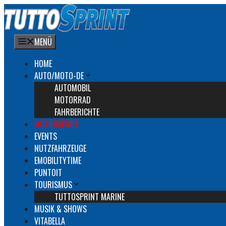
Zum
Inhalt
springen
MENÜ
HOME
AUTO/MOTO-DE
AUTOMOBIL
MOTORRAD
FAHRBERICHTE
MOTORSPORT
EVENTS
NUTZFAHRZEUGE
EMOBILITYTIME
PUNTOIT
TOURISMUS
TUTTOSPRINT MARINE
MUSIK & SHOWS
VITABELLA