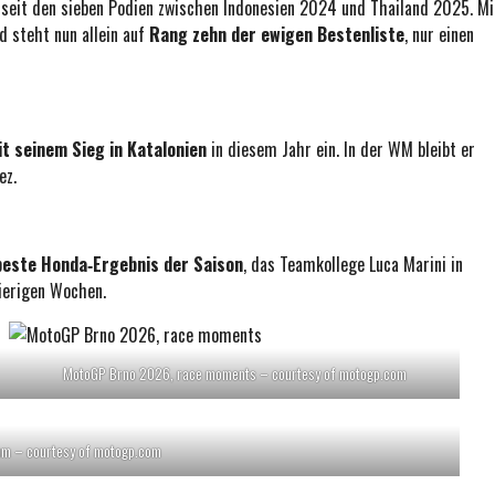
e seit den sieben Podien zwischen Indonesien 2024 und Thailand 2025. Mi
d steht nun allein auf
Rang zehn der ewigen Bestenliste
, nur einen
t seinem Sieg in Katalonien
in diesem Jahr ein. In der WM bleibt er
ez.
beste Honda‑Ergebnis der Saison
, das Teamkollege Luca Marini in
wierigen Wochen.
MotoGP Brno 2026, race moments – courtesy of motogp.com
m – courtesy of motogp.com