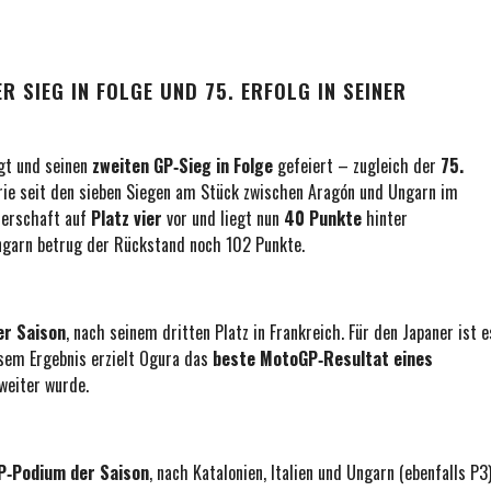
 SIEG IN FOLGE UND 75. ERFOLG IN SEINER
gt und seinen
zweiten GP‑Sieg in Folge
gefeiert – zugleich der
75.
erie seit den sieben Siegen am Stück zwischen Aragón und Ungarn im
terschaft auf
Platz vier
vor und liegt nun
40 Punkte
hinter
Ungarn betrug der Rückstand noch 102 Punkte.
er Saison
, nach seinem dritten Platz in Frankreich. Für den Japaner ist e
esem Ergebnis erzielt Ogura das
beste MotoGP‑Resultat eines
Zweiter wurde.
P‑Podium der Saison
, nach Katalonien, Italien und Ungarn (ebenfalls P3)