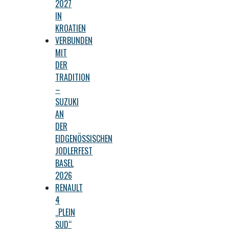
2027
IN
KROATIEN
VERBUNDEN
MIT
DER
TRADITION
–
SUZUKI
AN
DER
EIDGENÖSSISCHEN
JODLERFEST
BASEL
2026
RENAULT
4
„PLEIN
SUD“