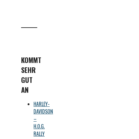
KOMMT
SEHR
GUT
AN
HARLEY-
DAVIDSON
–
H.O.G.
RALLY