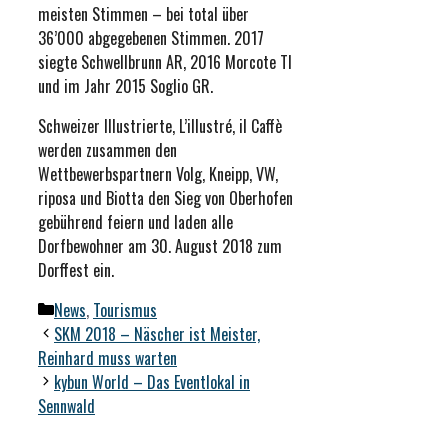
meisten Stimmen – bei total über
36’000 abgegebenen Stimmen. 2017
siegte Schwellbrunn AR, 2016 Morcote TI
und im Jahr 2015 Soglio GR.
Schweizer Illustrierte, L’illustré, il Caffè
werden zusammen den
Wettbewerbspartnern Volg, Kneipp, VW,
riposa und Biotta den Sieg von Oberhofen
gebührend feiern und laden alle
Dorfbewohner am 30. August 2018 zum
Dorffest ein.
Kategorien
News
,
Tourismus
SKM 2018 – Näscher ist Meister,
Reinhard muss warten
kybun World – Das Eventlokal in
Sennwald