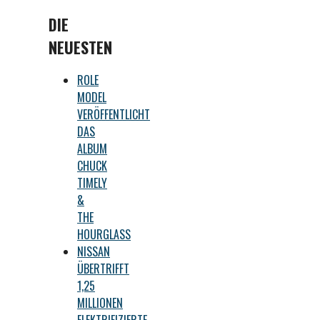
DIE
NEUESTEN
ROLE
MODEL
VERÖFFENTLICHT
DAS
ALBUM
CHUCK
TIMELY
&
THE
HOURGLASS
NISSAN
ÜBERTRIFFT
1,25
MILLIONEN