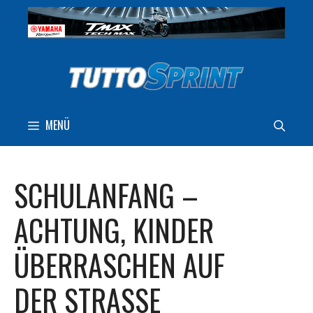
Zum
Inhalt
springen
MENÜ
SCHULANFANG –
ACHTUNG, KINDER
ÜBERRASCHEN AUF
DER STRASSE