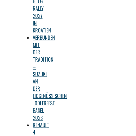
H.O.G.
RALLY
2027
IN
KROATIEN
VERBUNDEN
MIT
DER
TRADITION
–
SUZUKI
AN
DER
EIDGENÖSSISCHEN
JODLERFEST
BASEL
2026
RENAULT
4