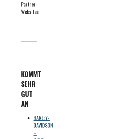
Partner-
Websites
KOMMT
SEHR
GUT
AN
HARLEY-
DAVIDSON
–