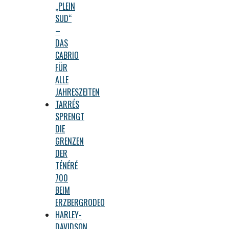
„PLEIN
SUD“
–
DAS
CABRIO
FÜR
ALLE
JAHRESZEITEN
TARRÉS
SPRENGT
DIE
GRENZEN
DER
TÉNÉRÉ
700
BEIM
ERZBERGRODEO
HARLEY-
DAVIDSON