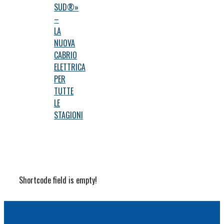
SUD®»
–
LA
NUOVA
CABRIO
ELETTRICA
PER
TUTTE
LE
STAGIONI
Shortcode field is empty!