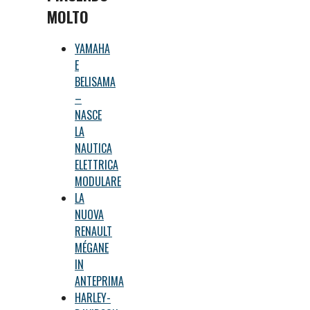
MOLTO
YAMAHA
E
BELISAMA
–
NASCE
LA
NAUTICA
ELETTRICA
MODULARE
LA
NUOVA
RENAULT
MÉGANE
IN
ANTEPRIMA
HARLEY-