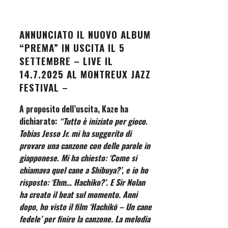
ANNUNCIATO IL NUOVO ALBUM
“PREMA” IN USCITA IL 5
SETTEMBRE – LIVE IL
14.7.2025 AL MONTREUX JAZZ
FESTIVAL
–
A proposito dell’uscita, Kaze ha
dichiarato:
“Tutto è iniziato per gioco.
Tobias Jesso Jr. mi ha suggerito di
provare una canzone con delle parole in
giapponese. Mi ha chiesto: ‘Come si
chiamava quel cane a Shibuya?’, e io ho
risposto: ‘Ehm… Hachiko?’. E Sir Nolan
ha creato il beat sul momento. Anni
dopo, ho visto il film ‘Hachikō – Un cane
fedele’ per finire la canzone. La melodia