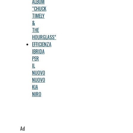
ALBUM
“CHUCK
TIMELY
&
THE
HOURGLASS”
EFFICIENZA
IBRIDA
PER
IL
NUOVO
NUOVO
KIA
NIRO
Ad