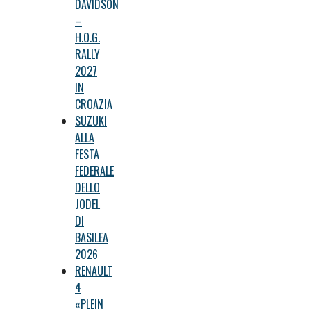
DAVIDSON
–
H.O.G.
RALLY
2027
IN
CROAZIA
SUZUKI
ALLA
FESTA
FEDERALE
DELLO
JODEL
DI
BASILEA
2026
RENAULT
4
«PLEIN