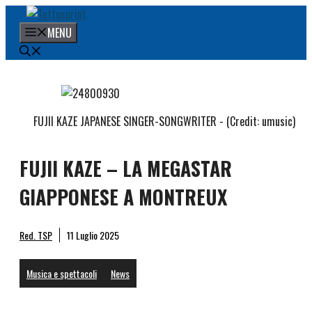
Vai
al
MENU
contenuto
FUJII KAZE JAPANESE SINGER-SONGWRITER - (Credit: umusic)
FUJII KAZE – LA MEGASTAR
GIAPPONESE A MONTREUX
Red. TSP
11 Luglio 2025
Musica e spettacoli
News