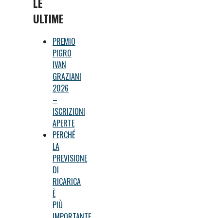
LE
ULTIME
PREMIO
PIGRO
IVAN
GRAZIANI
2026
–
ISCRIZIONI
APERTE
PERCHÉ
LA
PREVISIONE
DI
RICARICA
È
PIÙ
IMPORTANTE