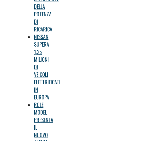
DELLA
POTENZA
DI
RICARICA
NISSAN
SUPERA
1,25
MILIONI
DI
VEICOLI
ELETTRIFICATI
IN
EUROPA
ROLE
MODEL
PRESENTA
IL
NUOVO