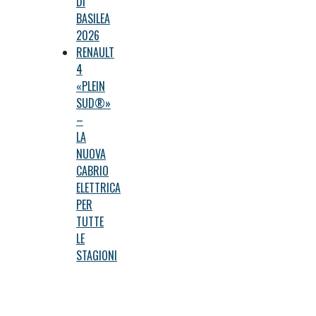
DI
BASILEA
2026
RENAULT
4
«PLEIN
SUD®»
–
LA
NUOVA
CABRIO
ELETTRICA
PER
TUTTE
LE
STAGIONI