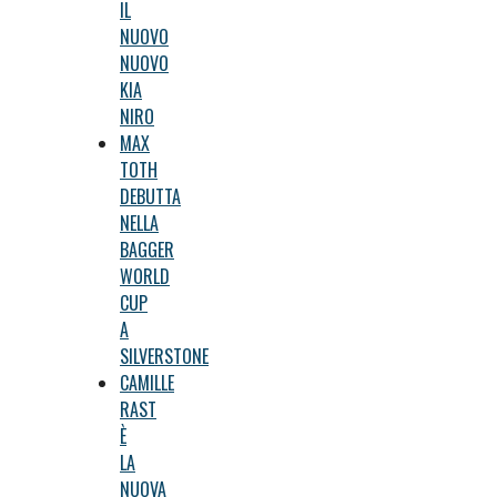
IL
NUOVO
NUOVO
KIA
NIRO
MAX
TOTH
DEBUTTA
NELLA
BAGGER
WORLD
CUP
A
SILVERSTONE
CAMILLE
RAST
È
LA
NUOVA