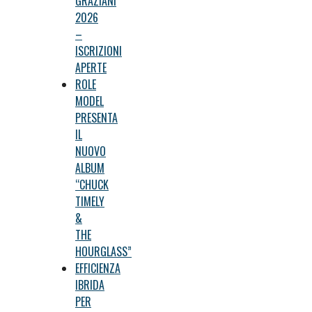
GRAZIANI
2026
–
ISCRIZIONI
APERTE
ROLE
MODEL
PRESENTA
IL
NUOVO
ALBUM
“CHUCK
TIMELY
&
THE
HOURGLASS”
EFFICIENZA
IBRIDA
PER