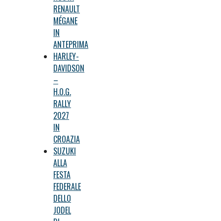
RENAULT
MÉGANE
IN
ANTEPRIMA
HARLEY-
DAVIDSON
–
H.O.G.
RALLY
2027
IN
CROAZIA
SUZUKI
ALLA
FESTA
FEDERALE
DELLO
JODEL