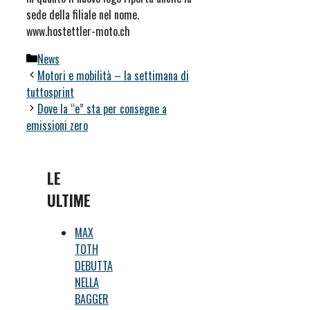
sede della filiale nel nome.
www.hostettler-moto.ch
Categorie
News
Motori e mobilità – la settimana di
tuttosprint
Dove la “e” sta per consegne a
emissioni zero
LE
ULTIME
MAX
TOTH
DEBUTTA
NELLA
BAGGER