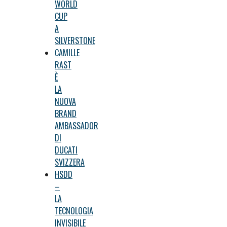
WORLD
CUP
A
SILVERSTONE
CAMILLE
RAST
È
LA
NUOVA
BRAND
AMBASSADOR
DI
DUCATI
SVIZZERA
HSDD
–
LA
TECNOLOGIA
INVISIBILE