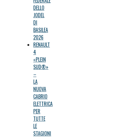
FEDERALE
DELLO
JODEL
DI
BASILEA
2026
RENAULT
4
«PLEIN
SUD®»
–
LA
NUOVA
CABRIO
ELETTRICA
PER
TUTTE
LE
STAGIONI