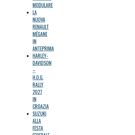
MODULARE
LA
NUOVA
RENAULT
MÉGANE
IN
ANTEPRIMA
HARLEY-
DAVIDSON
–
H.O.G.
RALLY
2027
IN
CROAZIA
SUZUKI
ALLA
FESTA