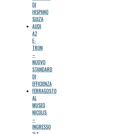
DI
HISPANO
SUIZA
AUDI
A2
E-
TRON
–
NUOVO
STANDARD
DI
EFFICIENZA
FERRAGOSTO
AL
MUSEO
NICOLIS
–
INGRESSO
2×1