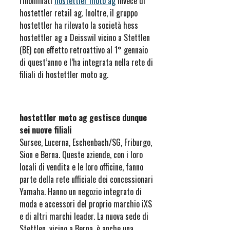
rinominati
hostettler moto ag
invece di
hostettler retail ag. Inoltre, il gruppo
hostettler ha rilevato la società hess
hostettler ag a Deisswil vicino a Stettlen
(BE) con effetto retroattivo al 1° gennaio
di quest’anno e l’ha integrata nella rete di
filiali di hostettler moto ag.
hostettler moto ag gestisce dunque
sei nuove filiali
Sursee, Lucerna, Eschenbach/SG, Friburgo,
Sion e Berna. Queste aziende, con i loro
locali di vendita e le loro officine, fanno
parte della rete ufficiale dei concessionari
Yamaha. Hanno un negozio integrato di
moda e accessori del proprio marchio iXS
e di altri marchi leader. La nuova sede di
Stettlen, vicino a Berna, è anche una