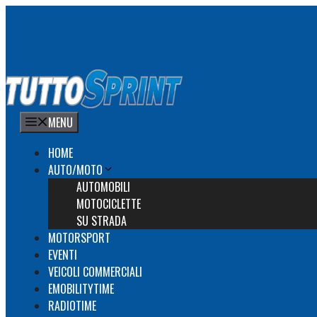
Vai
al
contenuto
MENU
HOME
AUTO/MOTO
AUTOMOBILI
MOTOCICLETTE
SU STRADA
MOTORSPORT
EVENTI
VEICOLI COMMERCIALI
EMOBILITYTIME
RADIOTIME