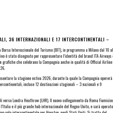
ALI, 36 INTERNAZIONALI E 17 INTERCONTINENTALI –
 Borsa Internazionale del Turismo (BIT), in programma a Milano dal 10 al
itivo è stato disegnato per rappresentare l’identità del brand ITA Airways 
n grafiche che celebrano la Compagnia anche in qualità di Official Airline
026.
sentare la stagione estiva 2026, durante la quale la Compagnia opererà
tercontinentali, incluse 12 destinazioni stagionali – 3 nazionali e 9
oli verso Londra Heathrow (LHR). Il nuovo collegamento da Roma Fiumicin
 l’Italia e il più grande hub internazionale del Regno Unito, e sarà operato
vo volo intercontinentale per Houston, negli Stati Uniti. Si tratta del