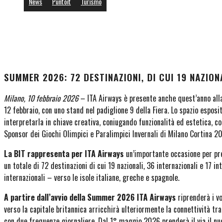
News
Puntoit
Turismo
SUMMER 2026: 72 DESTINAZIONI, DI CUI 19 NAZION
Milano, 10 febbraio 2026
– ITA Airways è presente anche quest’anno alla
12 febbraio, con uno stand nel padiglione 9 della Fiera. Lo spazio espos
interpretarla in chiave creativa, coniugando funzionalità ed estetica, co
Sponsor dei Giochi Olimpici e Paralimpici Invernali di Milano Cortina 2
La BIT rappresenta per ITA Airways
un’importante occasione per pre
un totale di 72 destinazioni di cui 19 nazionali, 36 internazionali e 17 in
internazionali – verso le isole italiane, greche e spagnole.
A partire dall’avvio della Summer 2026 ITA Airways
riprenderà i v
verso la capitale britannica arricchirà ulteriormente la connettività tra
con due frequenze giornaliere. Dal 1° maggio 2026 prenderà il via il nuo