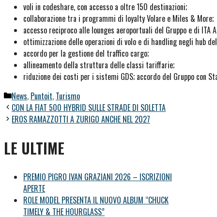
voli in codeshare, con accesso a oltre 150 destinazioni;
collaborazione tra i programmi di loyalty Volare e Miles & More;
accesso reciproco alle lounges aeroportuali del Gruppo e di ITA A
ottimizzazione delle operazioni di volo e di handling negli hub de
accordo per la gestione del traffico cargo;
allineamento della struttura delle classi tariffarie;
riduzione dei costi per i sistemi GDS; accordo del Gruppo con Star
Categorie
News
,
Puntoit
,
Turismo
CON LA FIAT 500 HYBRID SULLE STRADE DI SOLETTA
EROS RAMAZZOTTI A ZURIGO ANCHE NEL 2027
LE ULTIME
PREMIO PIGRO IVAN GRAZIANI 2026 – ISCRIZIONI
APERTE
ROLE MODEL PRESENTA IL NUOVO ALBUM “CHUCK
TIMELY & THE HOURGLASS”