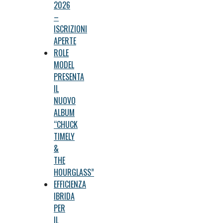
2026
–
ISCRIZIONI
APERTE
ROLE
MODEL
PRESENTA
IL
NUOVO
ALBUM
“CHUCK
TIMELY
&
THE
HOURGLASS”
EFFICIENZA
IBRIDA
PER
IL