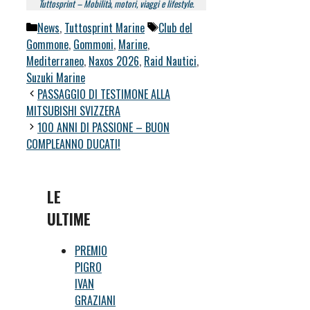
Tuttosprint – Mobilità, motori, viaggi e lifestyle.
Categorie
Tag
News
,
Tuttosprint Marine
Club del
Gommone
,
Gommoni
,
Marine
,
Mediterraneo
,
Naxos 2026
,
Raid Nautici
,
Suzuki Marine
PASSAGGIO DI TESTIMONE ALLA
MITSUBISHI SVIZZERA
100 ANNI DI PASSIONE – BUON
COMPLEANNO DUCATI!
LE
ULTIME
PREMIO
PIGRO
IVAN
GRAZIANI