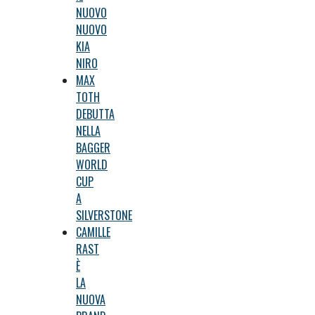
NUOVO
NUOVO
KIA
NIRO
MAX
TOTH
DEBUTTA
NELLA
BAGGER
WORLD
CUP
A
SILVERSTONE
CAMILLE
RAST
È
LA
NUOVA