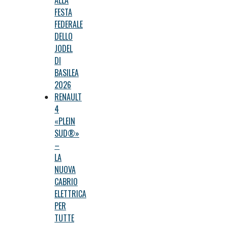
ALLA
FESTA
FEDERALE
DELLO
JODEL
DI
BASILEA
2026
RENAULT
4
«PLEIN
SUD®»
–
LA
NUOVA
CABRIO
ELETTRICA
PER
TUTTE