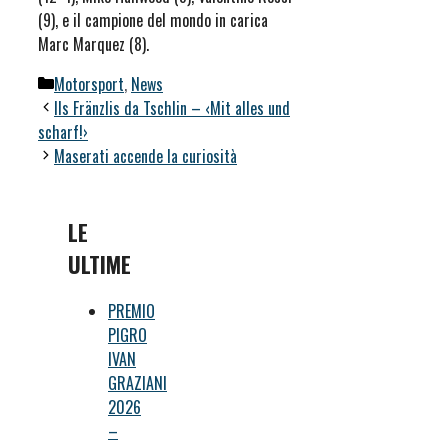
(9), e il campione del mondo in carica
Marc Marquez (8).
Categorie
Motorsport
,
News
Ils Fränzlis da Tschlin – ‹Mit alles und
scharf!›
Maserati accende la curiosità
LE
ULTIME
PREMIO
PIGRO
IVAN
GRAZIANI
2026
–