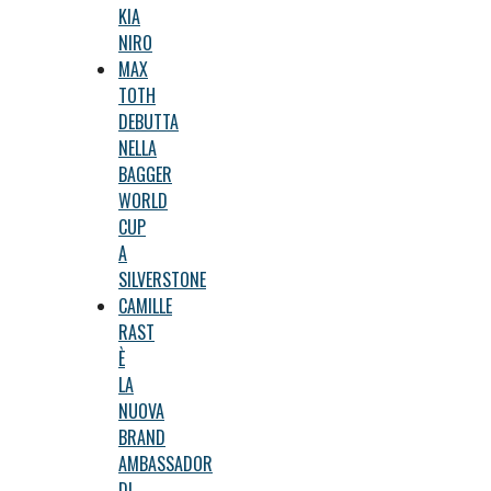
KIA
NIRO
MAX
TOTH
DEBUTTA
NELLA
BAGGER
WORLD
CUP
A
SILVERSTONE
CAMILLE
RAST
È
LA
NUOVA
BRAND
AMBASSADOR
DI