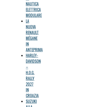
NAUTICA
ELETTRICA
MODULARE
LA
NUOVA
RENAULT
MÉGANE
IN
ANTEPRIMA
HARLEY-
DAVIDSON
–
H.O.G.
RALLY
2027
IN
CROAZIA
SUZUKI