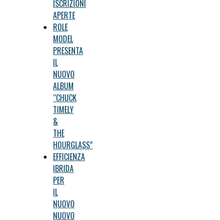
ISCRIZIONI
APERTE
ROLE
MODEL
PRESENTA
IL
NUOVO
ALBUM
“CHUCK
TIMELY
&
THE
HOURGLASS”
EFFICIENZA
IBRIDA
PER
IL
NUOVO
NUOVO