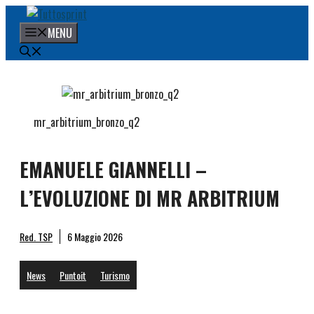
Vai
al
MENU
contenuto
mr_arbitrium_bronzo_q2
EMANUELE GIANNELLI –
L’EVOLUZIONE DI MR ARBITRIUM
Red. TSP
6 Maggio 2026
News
Puntoit
Turismo