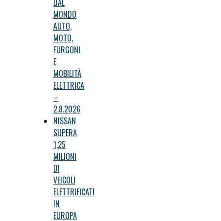
DAL
MONDO
AUTO,
MOTO,
FURGONI
E
MOBILITÀ
ELETTRICA
–
2.8.2026
NISSAN
SUPERA
1,25
MILIONI
DI
VEICOLI
ELETTRIFICATI
IN
EUROPA