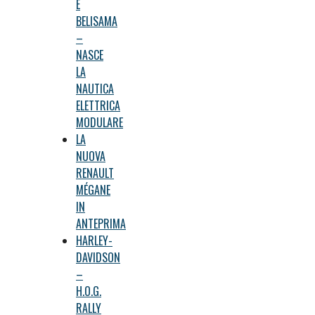
E
BELISAMA
–
NASCE
LA
NAUTICA
ELETTRICA
MODULARE
LA
NUOVA
RENAULT
MÉGANE
IN
ANTEPRIMA
HARLEY-
DAVIDSON
–
H.O.G.
RALLY