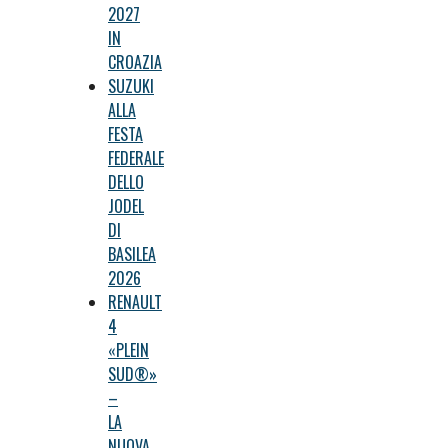
2027
IN
CROAZIA
SUZUKI
ALLA
FESTA
FEDERALE
DELLO
JODEL
DI
BASILEA
2026
RENAULT
4
«PLEIN
SUD®»
–
LA
NUOVA