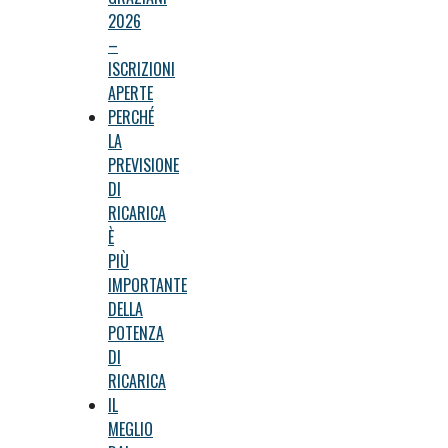
2026
–
ISCRIZIONI
APERTE
PERCHÉ
LA
PREVISIONE
DI
RICARICA
È
PIÙ
IMPORTANTE
DELLA
POTENZA
DI
RICARICA
IL
MEGLIO