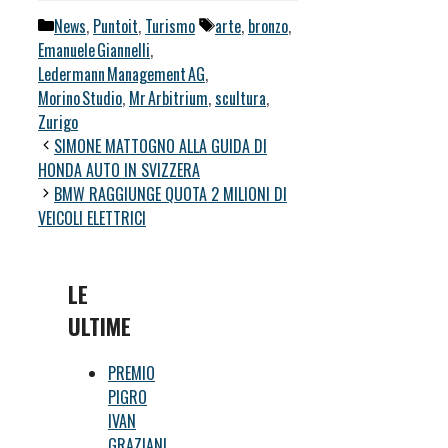
Categorie
Tag
News
,
Puntoit
,
Turismo
arte
,
bronzo
,
Emanuele Giannelli
,
Ledermann Management AG
,
Morino Studio
,
Mr Arbitrium
,
scultura
,
Zurigo
SIMONE MATTOGNO ALLA GUIDA DI
HONDA AUTO IN SVIZZERA
BMW RAGGIUNGE QUOTA 2 MILIONI DI
VEICOLI ELETTRICI
LE
ULTIME
PREMIO
PIGRO
IVAN
GRAZIANI