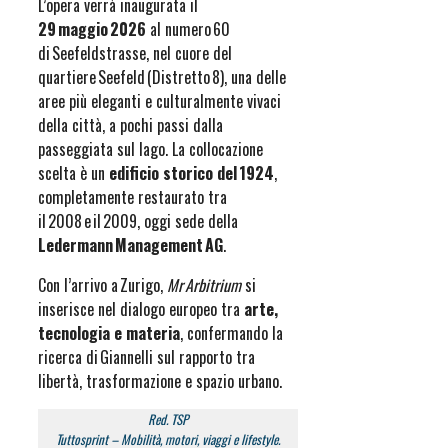
L’opera verrà inaugurata il
29 maggio 2026
al numero 60
di Seefeldstrasse, nel cuore del
quartiere Seefeld (Distretto 8), una delle
aree più eleganti e culturalmente vivaci
della città, a pochi passi dalla
passeggiata sul lago. La collocazione
scelta è un
edificio storico del 1924
,
completamente restaurato tra
il 2008 e il 2009, oggi sede della
Ledermann Management AG
.
Con l’arrivo a Zurigo,
Mr Arbitrium
si
inserisce nel dialogo europeo tra
arte,
tecnologia e materia
, confermando la
ricerca di Giannelli sul rapporto tra
libertà, trasformazione e spazio urbano.
Red. TSP
Tuttosprint – Mobilità, motori, viaggi e lifestyle.