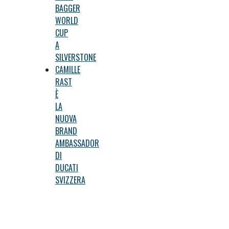
BAGGER
WORLD
CUP
A
SILVERSTONE
CAMILLE
RAST
È
LA
NUOVA
BRAND
AMBASSADOR
DI
DUCATI
SVIZZERA