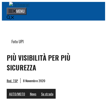
Vai
al
MENU
contenuto
Foto UPI
PIÙ VISIBILITÀ PER PIÙ
SICUREZZA
Red. TSP
8 Novembre 2020
AUTO/MOTO
News
Su strada