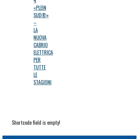
4
«PLEIN
SUD®»
–
LA
NUOVA
CABRIO
ELETTRICA
PER
TUTTE
LE
STAGIONI
Shortcode field is empty!