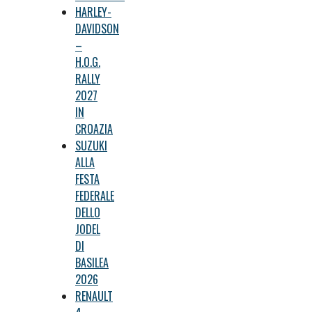
HARLEY-
DAVIDSON
–
H.O.G.
RALLY
2027
IN
CROAZIA
SUZUKI
ALLA
FESTA
FEDERALE
DELLO
JODEL
DI
BASILEA
2026
RENAULT