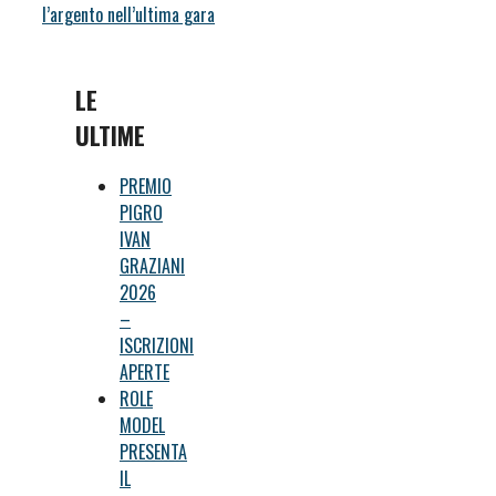
l’argento nell’ultima gara
LE
ULTIME
PREMIO
PIGRO
IVAN
GRAZIANI
2026
–
ISCRIZIONI
APERTE
ROLE
MODEL
PRESENTA
IL