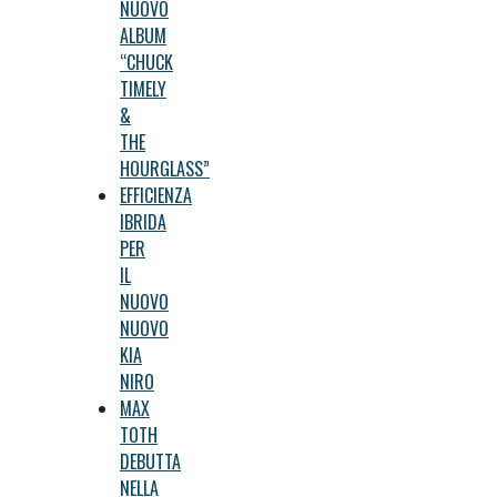
NUOVO
ALBUM
“CHUCK
TIMELY
&
THE
HOURGLASS”
EFFICIENZA
IBRIDA
PER
IL
NUOVO
NUOVO
KIA
NIRO
MAX
TOTH
DEBUTTA
NELLA