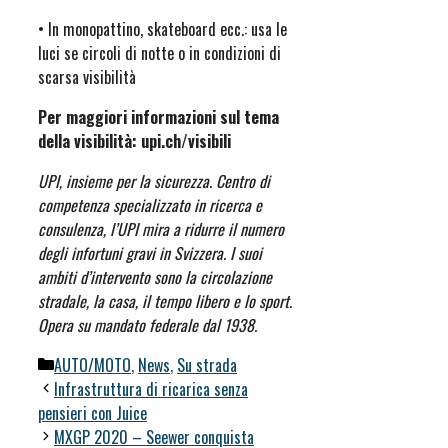
• In monopattino, skateboard ecc.: usa le
luci se circoli di notte o in condizioni di
scarsa visibilità
Per maggiori informazioni sul tema
della visibilità: upi.ch/visibili
UPI, insieme per la sicurezza. Centro di
competenza specializzato in ricerca e
consulenza, l’UPI mira a ridurre il numero
degli infortuni gravi in Svizzera. I suoi
ambiti d’intervento sono la circolazione
stradale, la casa, il tempo libero e lo sport.
Opera su mandato federale dal 1938.
Categorie
AUTO/MOTO
,
News
,
Su strada
Infrastruttura di ricarica senza
pensieri con Juice
MXGP 2020 – Seewer conquista