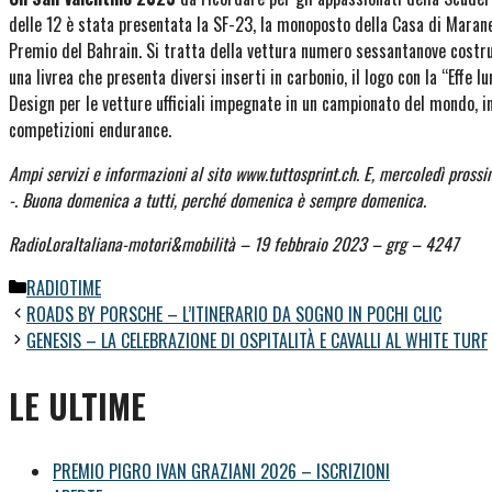
delle 12 è stata presentata la SF-23, la monoposto della Casa di Maranel
Premio del Bahrain. Si tratta della vettura numero sessantanove costru
una livrea che presenta diversi inserti in carbonio, il logo con la “Effe 
Design per le vetture ufficiali impegnate in un campionato del mondo, i
competizioni endurance.
Ampi servizi e informazioni al sito www.tuttosprint.ch. E, mercoledì prossi
-. Buona domenica a tutti, perché domenica è sempre domenica.
RadioLoraItaliana-motori&mobilità – 19 febbraio 2023 – grg – 4247
Categorie
RADIOTIME
ROADS BY PORSCHE – L’ITINERARIO DA SOGNO IN POCHI CLIC
GENESIS – LA CELEBRAZIONE DI OSPITALITÀ E CAVALLI AL WHITE TURF
LE ULTIME
PREMIO PIGRO IVAN GRAZIANI 2026 – ISCRIZIONI