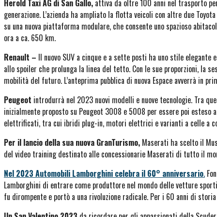
Herold Taxi AG di San Gallo,
attiva da oltre 100 anni nel trasporto per
generazione. L’azienda ha ampliato la flotta veicoli con altre due Toyota
su una nuova piattaforma modulare, che consente uno spazioso abitacolo
ora a ca. 650 km.
Renault –
Il nuovo SUV a cinque e a sette posti ha uno stile elegante
allo spoiler che prolunga la linea del tetto. Con le sue proporzioni, la 
mobilità del futuro. L’anteprima pubblica di nuova Espace avverrà in pri
Peugeot
introdurrà nel 2023 nuovi modelli e nuove tecnologie. Tra ques
inizialmente proposto su Peugeot 3008 e 5008 per essere poi esteso a
elettrificati, tra cui ibridi plug-in, motori elettrici e varianti a celle a 
Per il lancio della sua nuova GranTurismo,
Maserati ha scelto il Muse
del video training destinato alle concessionarie Maserati di tutto il mo
Nel 2023 Automobili Lamborghini celebra il 60° anniversario
.
Fond
Lamborghini di entrare come produttore nel mondo delle vetture sportiv
fu dirompente e portò a una rivoluzione radicale. Per i 60 anni di storia 
Un San Valentino 2023
da ricordare per gli appassionati della Scuderi