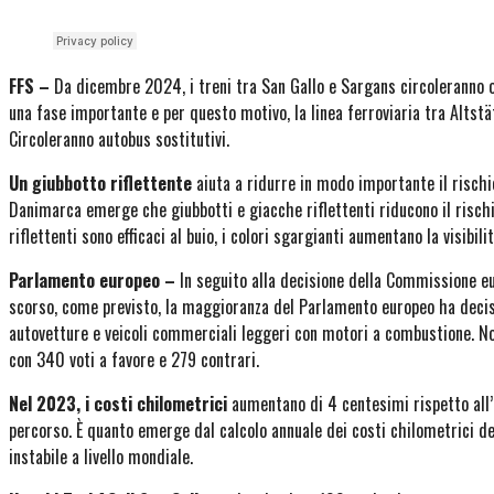
FFS –
Da dicembre 2024, i treni tra San Gallo e Sargans circoleranno o
una fase importante e per questo motivo, la linea ferroviaria tra Altst
Circoleranno autobus sostitutivi.
Un giubbotto riflettente
aiuta a ridurre in modo importante il rischio
Danimarca emerge che giubbotti e giacche riflettenti riducono il rischio
riflettenti sono efficaci al buio, i colori sgargianti aumentano la visibili
Parlamento europeo –
In seguito alla decisione della Commissione 
scorso, come previsto, la maggioranza del Parlamento europeo ha decis
autovetture e veicoli commerciali leggeri con motori a combustione. No
con 340 voti a favore e 279 contrari.
Nel 2023, i costi chilometrici
aumentano di 4 centesimi rispetto all
percorso. È quanto emerge dal calcolo annuale dei costi chilometrici de
instabile a livello mondiale.