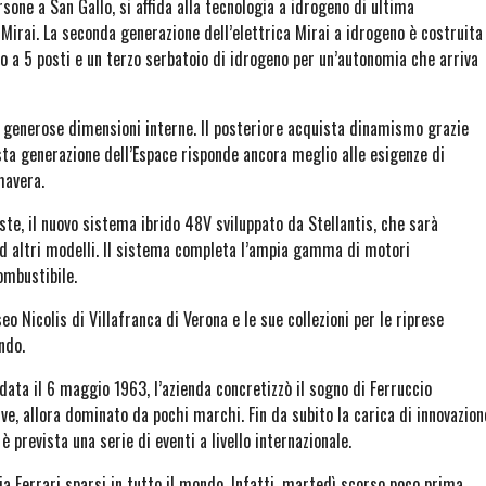
sone a San Gallo, si affida alla tecnologia a idrogeno di ultima
 Mirai. La seconda generazione dell’elettrica Mirai a idrogeno è costruita
 a 5 posti e un terzo serbatoio di idrogeno per un’autonomia che arriva
 e generose dimensioni interne. Il posteriore acquista dinamismo grazie
sesta generazione dell’Espace risponde ancora meglio alle esigenze di
mavera.
te, il nuovo sistema ibrido 48V sviluppato da Stellantis, che sarà
d altri modelli. Il sistema completa l’ampia gamma di motori
combustibile.
o Nicolis di Villafranca di Verona e le sue collezioni per le riprese
ndo.
ata il 6 maggio 1963, l’azienda concretizzò il sogno di Ferruccio
e, allora dominato da pochi marchi. Fin da subito la carica di innovazion
è prevista una serie di eventi a livello internazionale.
a Ferrari sparsi in tutto il mondo. Infatti, martedì scorso poco prima