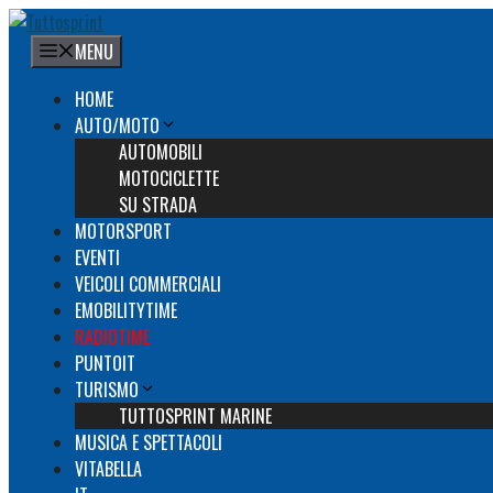
Vai
al
MENU
contenuto
HOME
AUTO/MOTO
AUTOMOBILI
MOTOCICLETTE
SU STRADA
MOTORSPORT
EVENTI
VEICOLI COMMERCIALI
EMOBILITYTIME
RADIOTIME
PUNTOIT
TURISMO
TUTTOSPRINT MARINE
MUSICA E SPETTACOLI
VITABELLA