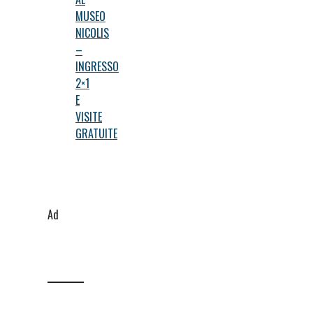
MUSEO
NICOLIS
–
INGRESSO
2×1
E
VISITE
GRATUITE
Ad