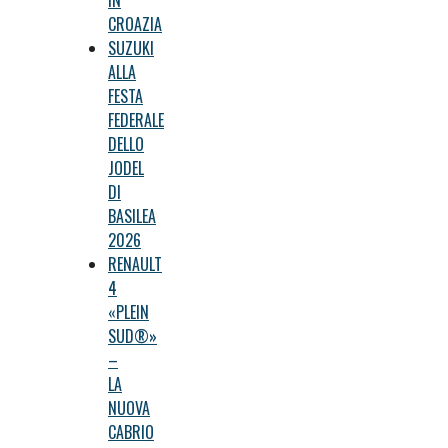
IN
CROAZIA
SUZUKI
ALLA
FESTA
FEDERALE
DELLO
JODEL
DI
BASILEA
2026
RENAULT
4
«PLEIN
SUD®»
–
LA
NUOVA
CABRIO