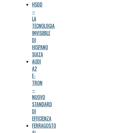
HSDD
–
LA
TECNOLOGIA
INVISIBILE
DI
HISPANO
SUIZA
AUDI
A2
E-
TRON
–
NUOVO
STANDARD
DI
EFFICIENZA
FERRAGOSTO
AL