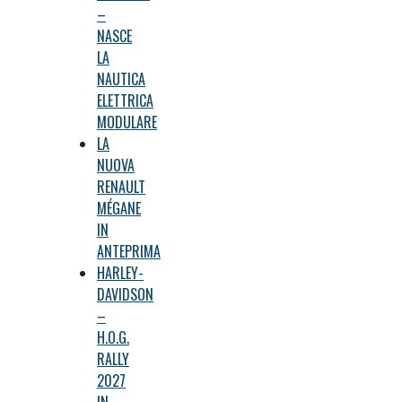
–
NASCE
LA
NAUTICA
ELETTRICA
MODULARE
LA
NUOVA
RENAULT
MÉGANE
IN
ANTEPRIMA
HARLEY-
DAVIDSON
–
H.O.G.
RALLY
2027