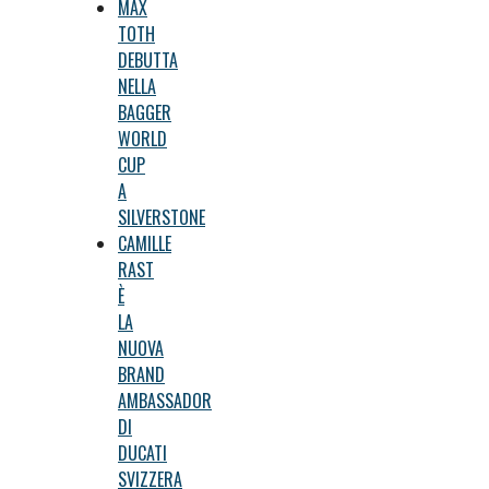
MAX
TOTH
DEBUTTA
NELLA
BAGGER
WORLD
CUP
A
SILVERSTONE
CAMILLE
RAST
È
LA
NUOVA
BRAND
AMBASSADOR
DI
DUCATI
SVIZZERA