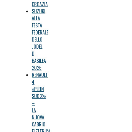
CROAZIA
SUZUKI
ALLA
FESTA
FEDERALE
DELLO
JODEL
DI
BASILEA
2026
RENAULT
4
«PLEIN
SUD®»
–
LA
NUOVA
CABRIO
ELETTRICA