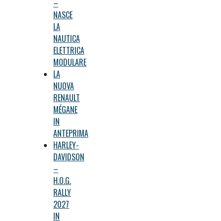
–
NASCE
LA
NAUTICA
ELETTRICA
MODULARE
LA
NUOVA
RENAULT
MÉGANE
IN
ANTEPRIMA
HARLEY-
DAVIDSON
–
H.O.G.
RALLY
2027
IN