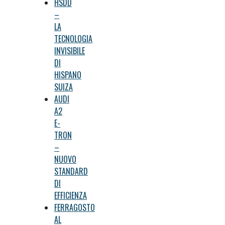
HSDD
–
LA
TECNOLOGIA
INVISIBILE
DI
HISPANO
SUIZA
AUDI
A2
E-
TRON
–
NUOVO
STANDARD
DI
EFFICIENZA
FERRAGOSTO
AL