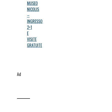
MUSEO
NICOLIS
–
INGRESSO
2×1
E
VISITE
GRATUITE
Ad