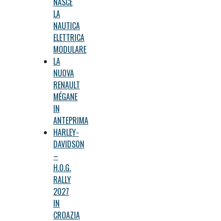
NASCE
LA
NAUTICA
ELETTRICA
MODULARE
LA
NUOVA
RENAULT
MÉGANE
IN
ANTEPRIMA
HARLEY-
DAVIDSON
–
H.O.G.
RALLY
2027
IN
CROAZIA