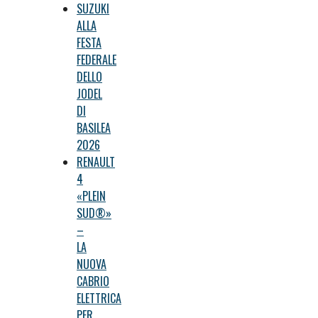
SUZUKI
ALLA
FESTA
FEDERALE
DELLO
JODEL
DI
BASILEA
2026
RENAULT
4
«PLEIN
SUD®»
–
LA
NUOVA
CABRIO
ELETTRICA
PER