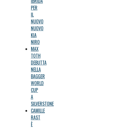
IBRIDA
PER
IL
NUOVO
NUOVO
KIA
NIRO
MAX
TOTH
DEBUTTA
NELLA
BAGGER
WORLD
CUP
A
SILVERSTONE
CAMILLE
RAST
È