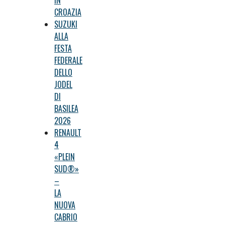
IN
CROAZIA
SUZUKI
ALLA
FESTA
FEDERALE
DELLO
JODEL
DI
BASILEA
2026
RENAULT
4
«PLEIN
SUD®»
–
LA
NUOVA
CABRIO