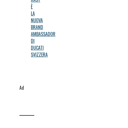
È
LA
NUOVA
BRAND
AMBASSADOR
DI
DUCATI
SVIZZERA
Ad