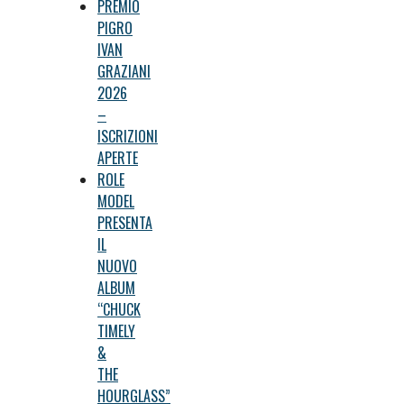
PREMIO
PIGRO
IVAN
GRAZIANI
2026
–
ISCRIZIONI
APERTE
ROLE
MODEL
PRESENTA
IL
NUOVO
ALBUM
“CHUCK
TIMELY
&
THE
HOURGLASS”