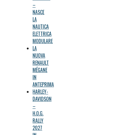
–
NASCE
LA
NAUTICA
ELETTRICA
MODULARE
LA
NUOVA
RENAULT
MÉGANE
IN
ANTEPRIMA
HARLEY-
DAVIDSON
–
H.O.G.
RALLY
2027