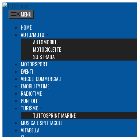
Vai
al
MENU
contenuto
HOME
AUTO/MOTO
AUTOMOBILI
MOTOCICLETTE
SU STRADA
MOTORSPORT
EVENTI
VEICOLI COMMERCIALI
EMOBILITYTIME
RADIOTIME
PUNTOIT
TURISMO
TUTTOSPRINT MARINE
MUSICA E SPETTACOLI
VITABELLA