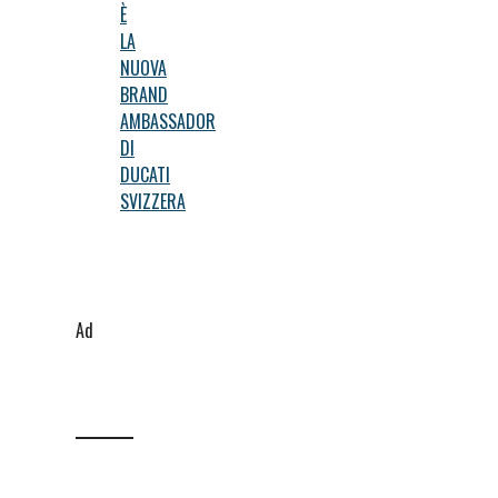
È
LA
NUOVA
BRAND
AMBASSADOR
DI
DUCATI
SVIZZERA
Ad