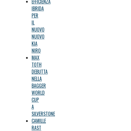
EFFICIENZA
IBRIDA
PER
IL
NUOVO
NUOVO
KIA
NIRO
MAX
TOTH
DEBUTTA
NELLA
BAGGER
WORLD
CUP
A
SILVERSTONE
CAMILLE
RAST