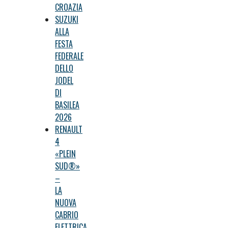
CROAZIA
SUZUKI
ALLA
FESTA
FEDERALE
DELLO
JODEL
DI
BASILEA
2026
RENAULT
4
«PLEIN
SUD®»
–
LA
NUOVA
CABRIO
ELETTRICA