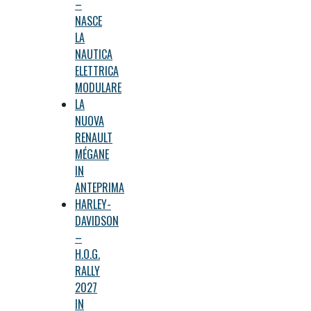
–
NASCE
LA
NAUTICA
ELETTRICA
MODULARE
LA
NUOVA
RENAULT
MÉGANE
IN
ANTEPRIMA
HARLEY-
DAVIDSON
–
H.O.G.
RALLY
2027
IN