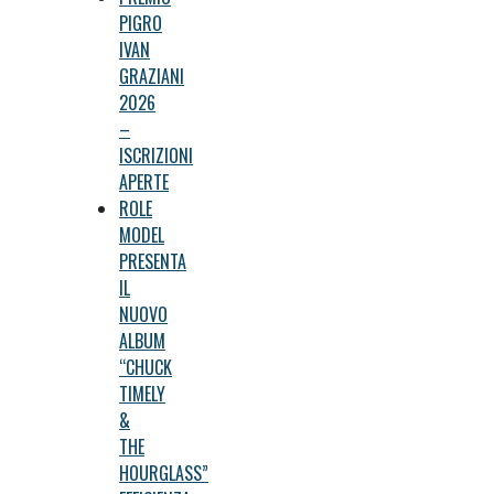
PIGRO
IVAN
GRAZIANI
2026
–
ISCRIZIONI
APERTE
ROLE
MODEL
PRESENTA
IL
NUOVO
ALBUM
“CHUCK
TIMELY
&
THE
HOURGLASS”