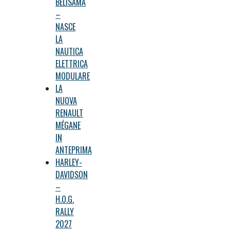
BELISAMA
–
NASCE
LA
NAUTICA
ELETTRICA
MODULARE
LA
NUOVA
RENAULT
MÉGANE
IN
ANTEPRIMA
HARLEY-
DAVIDSON
–
H.O.G.
RALLY
2027