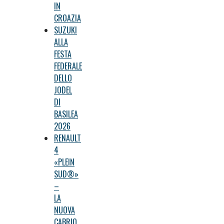
IN
CROAZIA
SUZUKI
ALLA
FESTA
FEDERALE
DELLO
JODEL
DI
BASILEA
2026
RENAULT
4
«PLEIN
SUD®»
–
LA
NUOVA
CABRIO