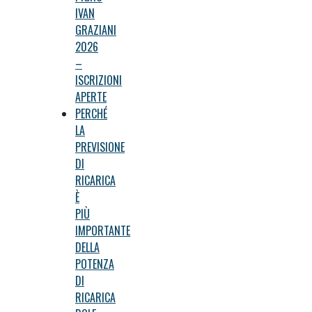
IVAN
GRAZIANI
2026
–
ISCRIZIONI
APERTE
PERCHÉ
LA
PREVISIONE
DI
RICARICA
È
PIÙ
IMPORTANTE
DELLA
POTENZA
DI
RICARICA