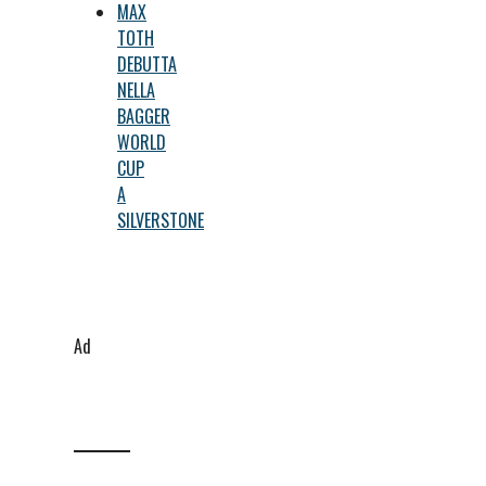
MAX
TOTH
DEBUTTA
NELLA
BAGGER
WORLD
CUP
A
SILVERSTONE
Ad