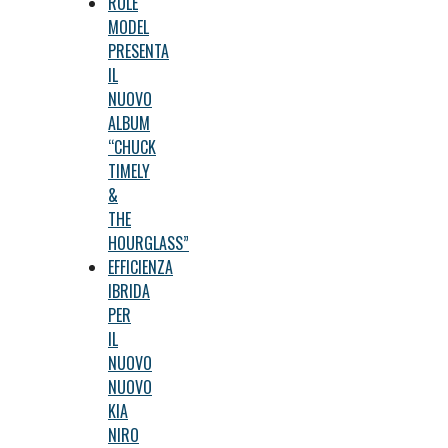
ROLE
MODEL
PRESENTA
IL
NUOVO
ALBUM
“CHUCK
TIMELY
&
THE
HOURGLASS”
EFFICIENZA
IBRIDA
PER
IL
NUOVO
NUOVO
KIA
NIRO