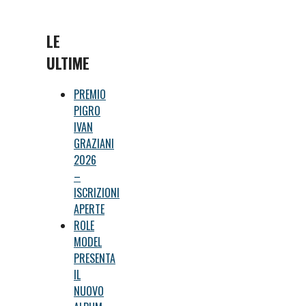
LE
ULTIME
PREMIO
PIGRO
IVAN
GRAZIANI
2026
–
ISCRIZIONI
APERTE
ROLE
MODEL
PRESENTA
IL
NUOVO