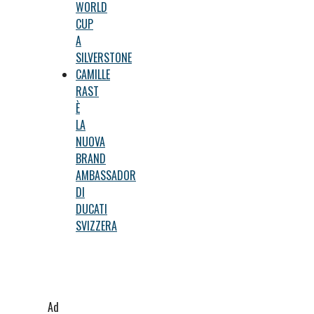
WORLD
CUP
A
SILVERSTONE
CAMILLE
RAST
È
LA
NUOVA
BRAND
AMBASSADOR
DI
DUCATI
SVIZZERA
Ad