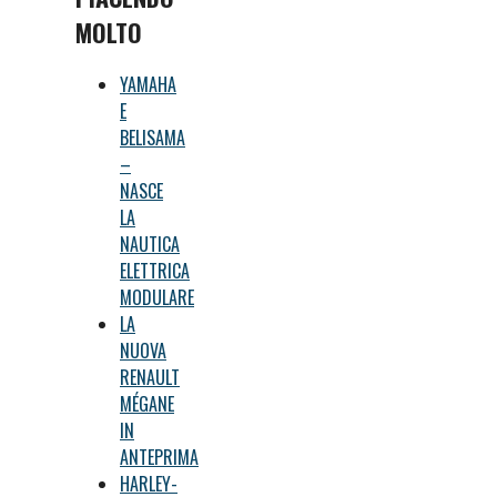
MOLTO
YAMAHA
E
BELISAMA
–
NASCE
LA
NAUTICA
ELETTRICA
MODULARE
LA
NUOVA
RENAULT
MÉGANE
IN
ANTEPRIMA
HARLEY-