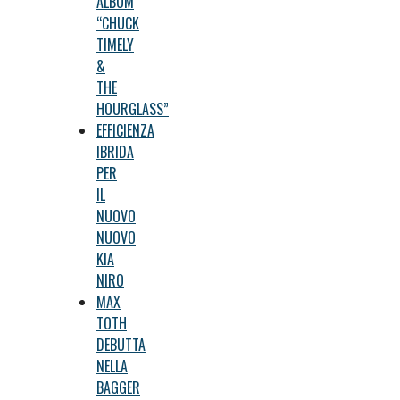
ALBUM
“CHUCK
TIMELY
&
THE
HOURGLASS”
EFFICIENZA
IBRIDA
PER
IL
NUOVO
NUOVO
KIA
NIRO
MAX
TOTH
DEBUTTA
NELLA
BAGGER