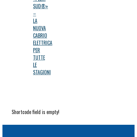
SUD®»
–
LA
NUOVA
CABRIO
ELETTRICA
PER
TUTTE
LE
STAGIONI
Shortcode field is empty!