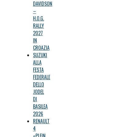
DAVIDSON
–
H.O.G.
RALLY
2027
IN
CROAZIA
SUZUKI
ALLA
FESTA
FEDERALE
DELLO
JODEL
DI
BASILEA
2026
RENAULT
4
«PLEIN