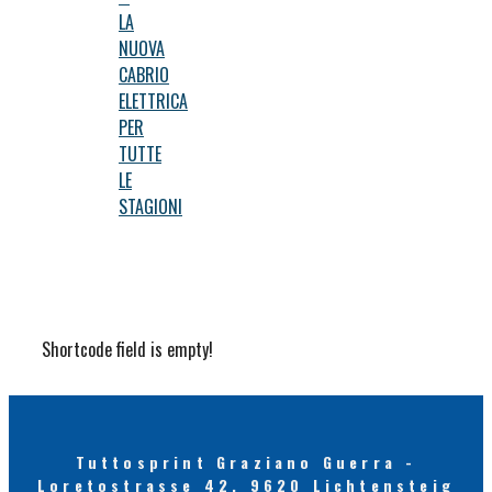
LA
NUOVA
CABRIO
ELETTRICA
PER
TUTTE
LE
STAGIONI
Shortcode field is empty!
Tuttosprint Graziano Guerra -
Loretostrasse 42, 9620 Lichtensteig