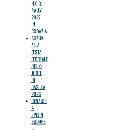
H.O.G.
RALLY
2027
IN
CROAZIA
SUZUKI
ALLA
FESTA
FEDERALE
DELLO
JODEL
DI
BASILEA
2026
RENAULT
4
«PLEIN
SUD®»
–