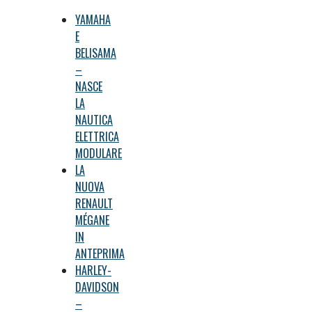
YAMAHA
E
BELISAMA
–
NASCE
LA
NAUTICA
ELETTRICA
MODULARE
LA
NUOVA
RENAULT
MÉGANE
IN
ANTEPRIMA
HARLEY-
DAVIDSON
–