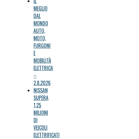
IL
MEGLIO
DAL
MONDO
AUTO,
MOTO,
FURGONI
E
MOBILITÀ
ELETTRICA
–
2.8.2026
NISSAN
SUPERA
1,25
MILIONI
DI
VEICOLI
ELETTRIFICATI