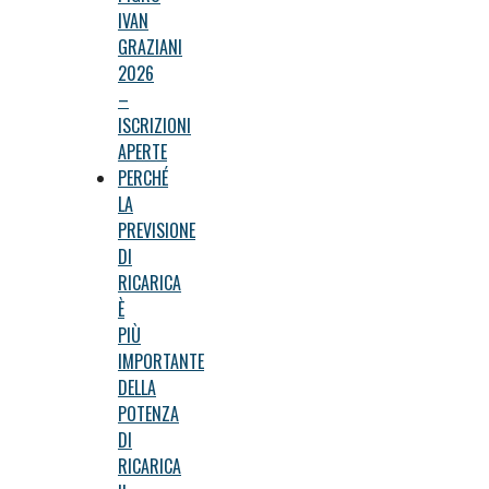
IVAN
GRAZIANI
2026
–
ISCRIZIONI
APERTE
PERCHÉ
LA
PREVISIONE
DI
RICARICA
È
PIÙ
IMPORTANTE
DELLA
POTENZA
DI
RICARICA