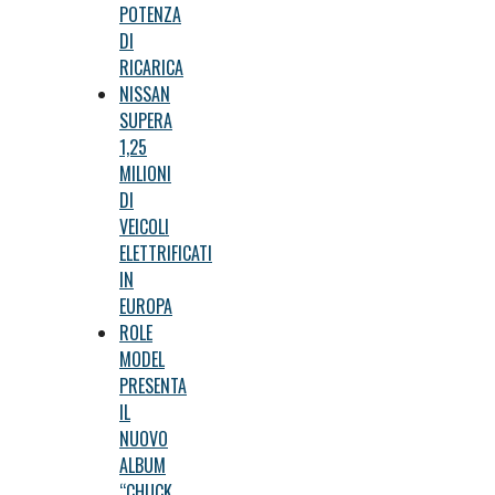
POTENZA
DI
RICARICA
NISSAN
SUPERA
1,25
MILIONI
DI
VEICOLI
ELETTRIFICATI
IN
EUROPA
ROLE
MODEL
PRESENTA
IL
NUOVO
ALBUM
“CHUCK