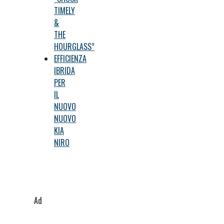
TIMELY
&
THE
HOURGLASS”
EFFICIENZA
IBRIDA
PER
IL
NUOVO
NUOVO
KIA
NIRO
Ad