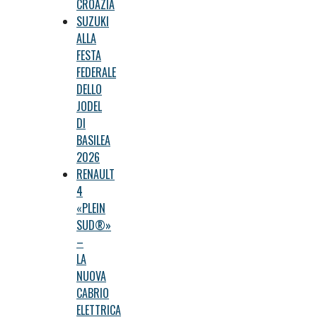
CROAZIA
SUZUKI
ALLA
FESTA
FEDERALE
DELLO
JODEL
DI
BASILEA
2026
RENAULT
4
«PLEIN
SUD®»
–
LA
NUOVA
CABRIO
ELETTRICA