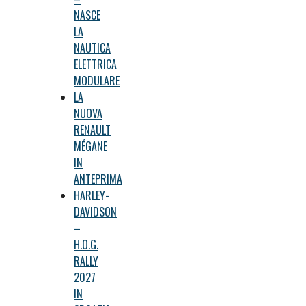
NASCE
LA
NAUTICA
ELETTRICA
MODULARE
LA
NUOVA
RENAULT
MÉGANE
IN
ANTEPRIMA
HARLEY-
DAVIDSON
–
H.O.G.
RALLY
2027
IN