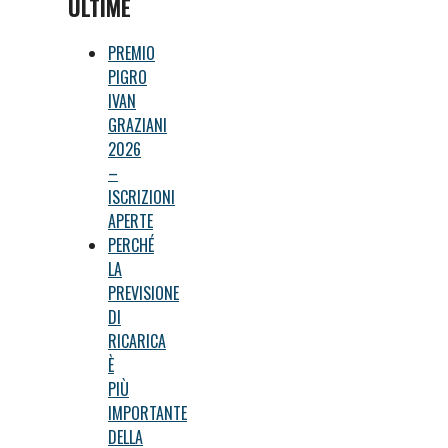
ULTIME
PREMIO
PIGRO
IVAN
GRAZIANI
2026
–
ISCRIZIONI
APERTE
PERCHÉ
LA
PREVISIONE
DI
RICARICA
È
PIÙ
IMPORTANTE
DELLA