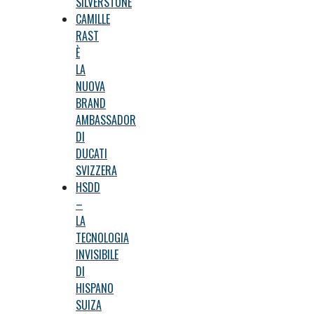
SILVERSTONE
CAMILLE
RAST
È
LA
NUOVA
BRAND
AMBASSADOR
DI
DUCATI
SVIZZERA
HSDD
–
LA
TECNOLOGIA
INVISIBILE
DI
HISPANO
SUIZA