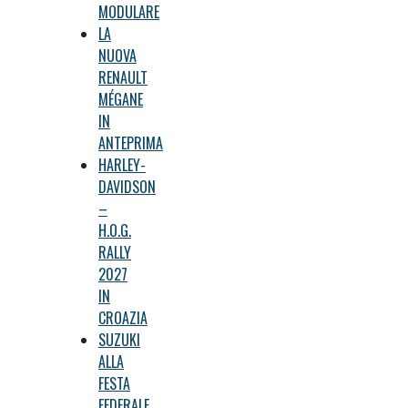
MODULARE
LA
NUOVA
RENAULT
MÉGANE
IN
ANTEPRIMA
HARLEY-
DAVIDSON
–
H.O.G.
RALLY
2027
IN
CROAZIA
SUZUKI
ALLA
FESTA
FEDERALE