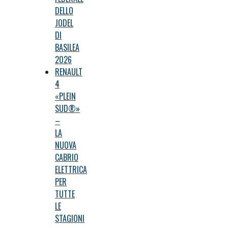
DELLO
JODEL
DI
BASILEA
2026
RENAULT
4
«PLEIN
SUD®»
–
LA
NUOVA
CABRIO
ELETTRICA
PER
TUTTE
LE
STAGIONI