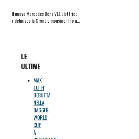
Il nuovo Mercedes Benz VLE elettrico
ridefinisce la Grand Limousine: fino a…
LE
ULTIME
MAX
TOTH
DEBUTTA
NELLA
BAGGER
WORLD
CUP
A