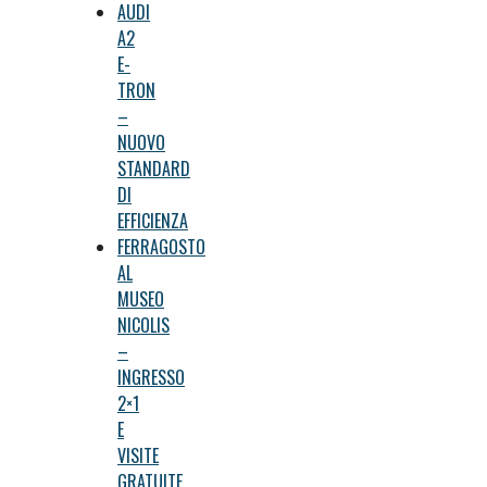
AUDI
A2
E-
TRON
–
NUOVO
STANDARD
DI
EFFICIENZA
FERRAGOSTO
AL
MUSEO
NICOLIS
–
INGRESSO
2×1
E
VISITE
GRATUITE