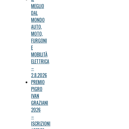
MEGLIO
DAL
MONDO
AUTO,
MOTO,
FURGONI
E
MOBILITÀ
ELETTRICA
–
2.8.2026
PREMIO
PIGRO
IVAN
GRAZIANI
2026
–
ISCRIZIONI