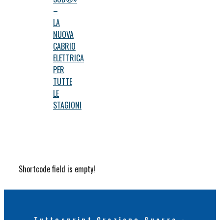
–
LA
NUOVA
CABRIO
ELETTRICA
PER
TUTTE
LE
STAGIONI
Shortcode field is empty!
Tuttosprint Graziano Guerra -