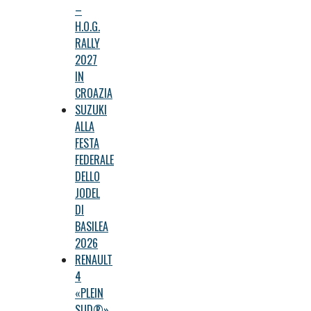
–
H.O.G.
RALLY
2027
IN
CROAZIA
SUZUKI
ALLA
FESTA
FEDERALE
DELLO
JODEL
DI
BASILEA
2026
RENAULT
4
«PLEIN
SUD®»