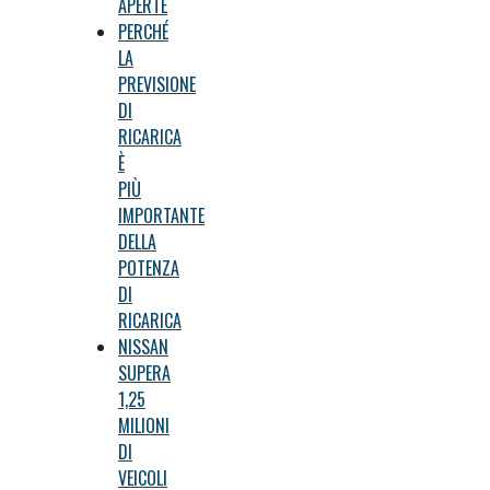
APERTE
PERCHÉ
LA
PREVISIONE
DI
RICARICA
È
PIÙ
IMPORTANTE
DELLA
POTENZA
DI
RICARICA
NISSAN
SUPERA
1,25
MILIONI
DI
VEICOLI