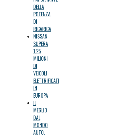
DELLA
POTENZA
DI
RICARICA
NISSAN
SUPERA
1,25
MILIONI
DI
VEICOLI
ELETTRIFICATI
IN
EUROPA
IL
MEGLIO
DAL
MONDO
AUTO,