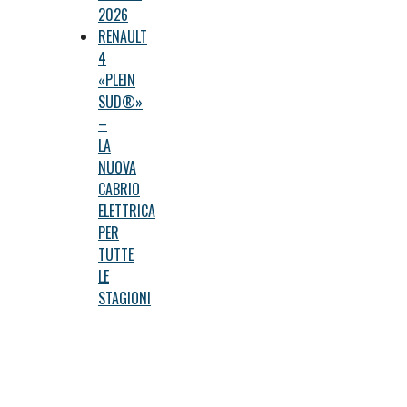
2026
RENAULT
4
«PLEIN
SUD®»
–
LA
NUOVA
CABRIO
ELETTRICA
PER
TUTTE
LE
STAGIONI