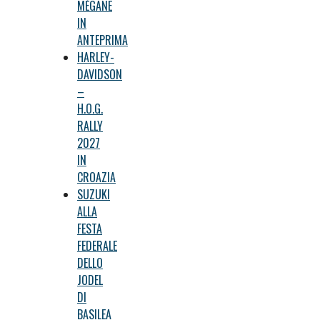
MÉGANE
IN
ANTEPRIMA
HARLEY-
DAVIDSON
–
H.O.G.
RALLY
2027
IN
CROAZIA
SUZUKI
ALLA
FESTA
FEDERALE
DELLO
JODEL
DI
BASILEA