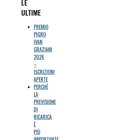
LE
ULTIME
PREMIO
PIGRO
IVAN
GRAZIANI
2026
–
ISCRIZIONI
APERTE
PERCHÉ
LA
PREVISIONE
DI
RICARICA
È
PIÙ
IMPORTANTE