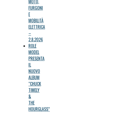
MOTO,
FURGONI
E
MOBILITÀ
ELETTRICA
–
2.8.2026
ROLE
MODEL
PRESENTA
IL
NUOVO
ALBUM
“CHUCK
TIMELY
&
THE
HOURGLASS”