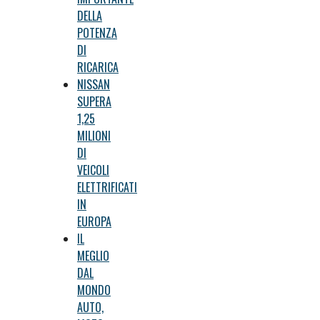
DELLA
POTENZA
DI
RICARICA
NISSAN
SUPERA
1,25
MILIONI
DI
VEICOLI
ELETTRIFICATI
IN
EUROPA
IL
MEGLIO
DAL
MONDO
AUTO,