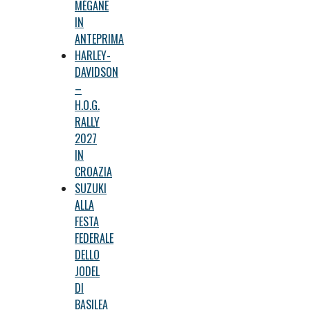
MÉGANE
IN
ANTEPRIMA
HARLEY-
DAVIDSON
–
H.O.G.
RALLY
2027
IN
CROAZIA
SUZUKI
ALLA
FESTA
FEDERALE
DELLO
JODEL
DI
BASILEA