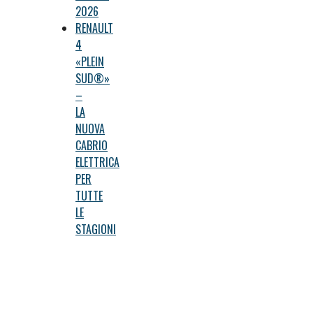
2026
RENAULT
4
«PLEIN
SUD®»
–
LA
NUOVA
CABRIO
ELETTRICA
PER
TUTTE
LE
STAGIONI