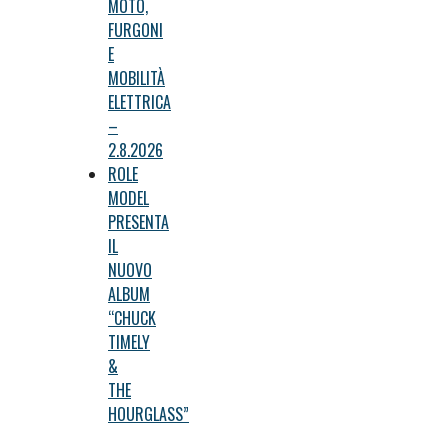
MOTO,
FURGONI
E
MOBILITÀ
ELETTRICA
–
2.8.2026
ROLE
MODEL
PRESENTA
IL
NUOVO
ALBUM
“CHUCK
TIMELY
&
THE
HOURGLASS”