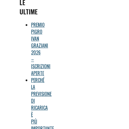
LE
ULTIME
PREMIO
PIGRO
IVAN
GRAZIANI
2026
–
ISCRIZIONI
APERTE
PERCHÉ
LA
PREVISIONE
DI
RICARICA
È
PIÙ
IMPORTANTE