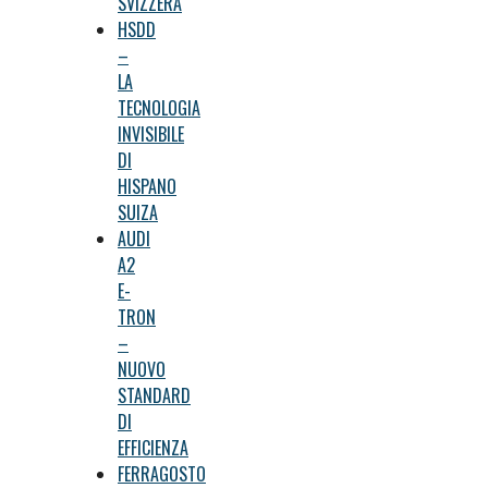
SVIZZERA
HSDD
–
LA
TECNOLOGIA
INVISIBILE
DI
HISPANO
SUIZA
AUDI
A2
E-
TRON
–
NUOVO
STANDARD
DI
EFFICIENZA
FERRAGOSTO