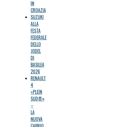
IN
CROAZIA
SUZUKI
ALLA
FESTA
FEDERALE
DELLO
JODEL
DI
BASILEA
2026
RENAULT
4
«PLEIN
SUD®»
–
LA
NUOVA
CABRIO