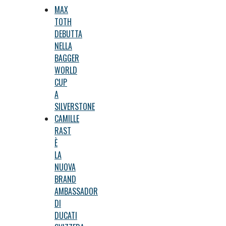
MAX
TOTH
DEBUTTA
NELLA
BAGGER
WORLD
CUP
A
SILVERSTONE
CAMILLE
RAST
È
LA
NUOVA
BRAND
AMBASSADOR
DI
DUCATI