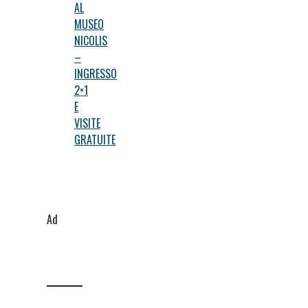
AL
MUSEO
NICOLIS
–
INGRESSO
2×1
E
VISITE
GRATUITE
Ad