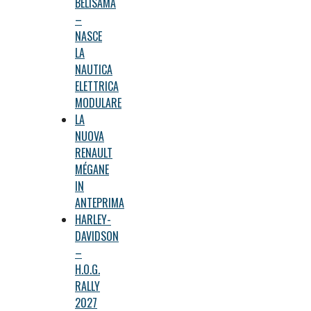
BELISAMA
–
NASCE
LA
NAUTICA
ELETTRICA
MODULARE
LA
NUOVA
RENAULT
MÉGANE
IN
ANTEPRIMA
HARLEY-
DAVIDSON
–
H.O.G.
RALLY
2027