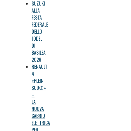
SUZUKI
ALLA
FESTA
FEDERALE
DELLO
JODEL
DI
BASILEA
2026
RENAULT
4
«PLEIN
SUD®»
–
LA
NUOVA
CABRIO
ELETTRICA
PER