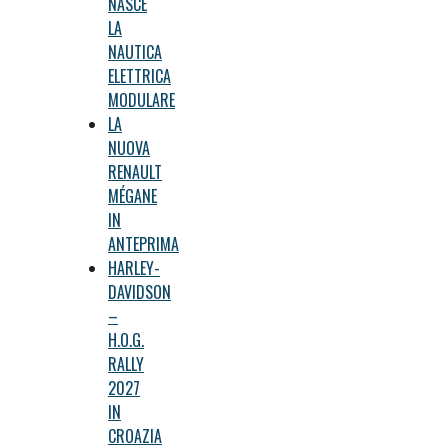
NASCE
LA
NAUTICA
ELETTRICA
MODULARE
LA
NUOVA
RENAULT
MÉGANE
IN
ANTEPRIMA
HARLEY-
DAVIDSON
–
H.O.G.
RALLY
2027
IN
CROAZIA