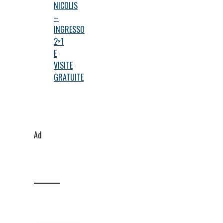
NICOLIS
–
INGRESSO
2×1
E
VISITE
GRATUITE
Ad