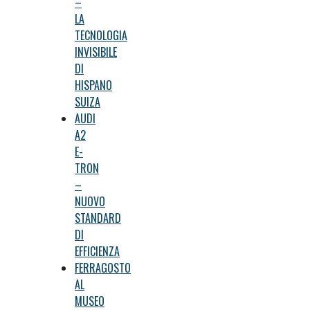
–
LA
TECNOLOGIA
INVISIBILE
DI
HISPANO
SUIZA
AUDI
A2
E-
TRON
–
NUOVO
STANDARD
DI
EFFICIENZA
FERRAGOSTO
AL
MUSEO