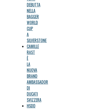
DEBUTTA
NELLA
BAGGER
WORLD
CUP
A
SILVERSTONE
CAMILLE
RAST
È
LA
NUOVA
BRAND
AMBASSADOR
DI
DUCATI
SVIZZERA
HSDD