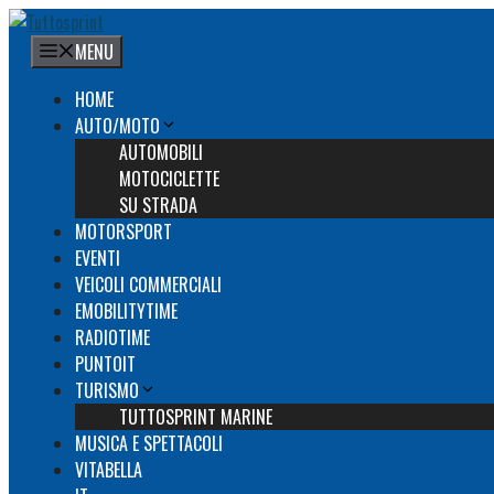
Vai
al
MENU
contenuto
HOME
AUTO/MOTO
AUTOMOBILI
MOTOCICLETTE
SU STRADA
MOTORSPORT
EVENTI
VEICOLI COMMERCIALI
EMOBILITYTIME
RADIOTIME
PUNTOIT
TURISMO
TUTTOSPRINT MARINE
MUSICA E SPETTACOLI
VITABELLA