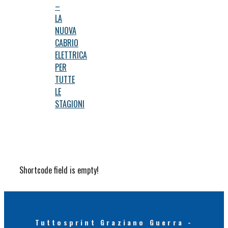
–
LA
NUOVA
CABRIO
ELETTRICA
PER
TUTTE
LE
STAGIONI
Shortcode field is empty!
Tuttosprint Graziano Guerra -