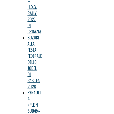
–
H.O.G.
RALLY
2027
IN
CROAZIA
SUZUKI
ALLA
FESTA
FEDERALE
DELLO
JODEL
DI
BASILEA
2026
RENAULT
4
«PLEIN
SUD®»