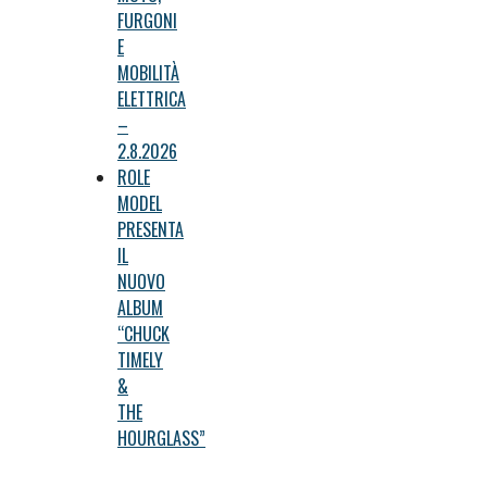
FURGONI
E
MOBILITÀ
ELETTRICA
–
2.8.2026
ROLE
MODEL
PRESENTA
IL
NUOVO
ALBUM
“CHUCK
TIMELY
&
THE
HOURGLASS”