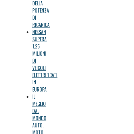
DELLA
POTENZA
DI
RICARICA
NISSAN
SUPERA
1,25
MILIONI
DI
VEICOLI
ELETTRIFICATI
IN
EUROPA
IL
MEGLIO
DAL
MONDO
AUTO,
MOTO,