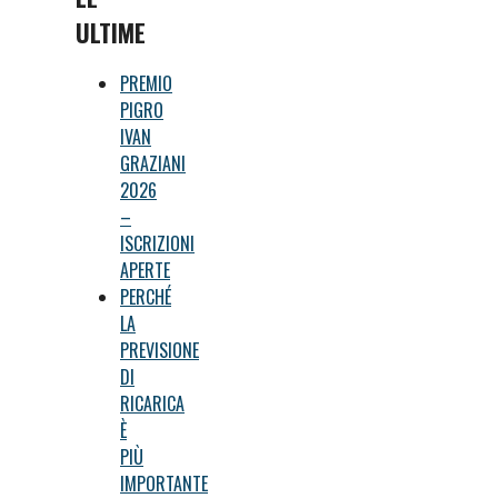
ULTIME
PREMIO
PIGRO
IVAN
GRAZIANI
2026
–
ISCRIZIONI
APERTE
PERCHÉ
LA
PREVISIONE
DI
RICARICA
È
PIÙ
IMPORTANTE