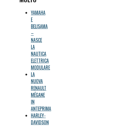
YAMAHA
E
BELISAMA
–
NASCE
LA
NAUTICA
ELETTRICA
MODULARE
LA
NUOVA
RENAULT
MÉGANE
IN
ANTEPRIMA
HARLEY-
DAVIDSON