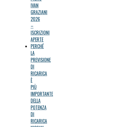
IVAN
GRAZIANI
2026
–
ISCRIZIONI
APERTE
PERCHÉ
LA
PREVISIONE
DI
RICARICA
È
PIÙ
IMPORTANTE
DELLA
POTENZA
DI
RICARICA