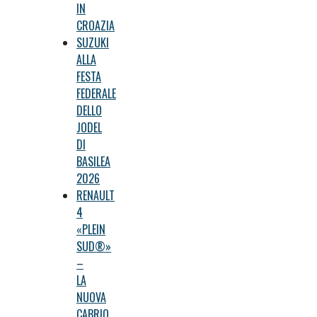
IN
CROAZIA
SUZUKI
ALLA
FESTA
FEDERALE
DELLO
JODEL
DI
BASILEA
2026
RENAULT
4
«PLEIN
SUD®»
–
LA
NUOVA
CABRIO