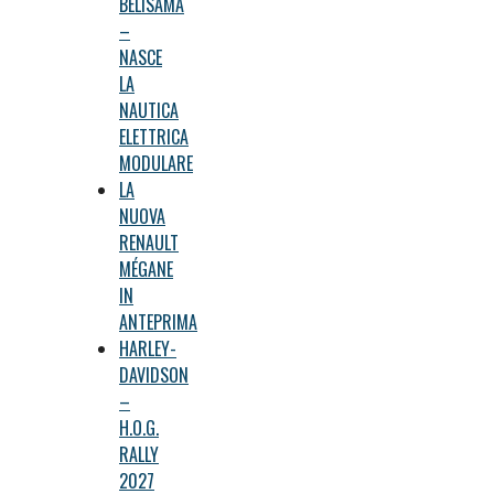
BELISAMA
–
NASCE
LA
NAUTICA
ELETTRICA
MODULARE
LA
NUOVA
RENAULT
MÉGANE
IN
ANTEPRIMA
HARLEY-
DAVIDSON
–
H.O.G.
RALLY
2027