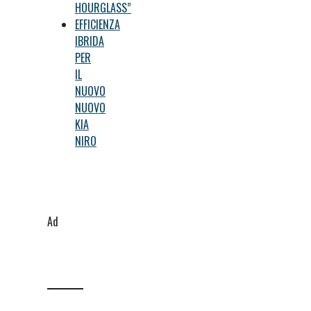
HOURGLASS”
EFFICIENZA
IBRIDA
PER
IL
NUOVO
NUOVO
KIA
NIRO
Ad