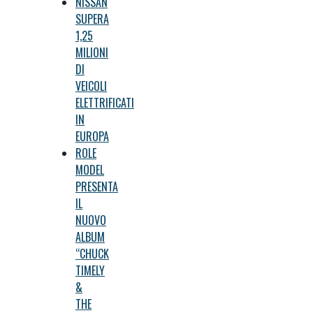
NISSAN
SUPERA
1,25
MILIONI
DI
VEICOLI
ELETTRIFICATI
IN
EUROPA
ROLE
MODEL
PRESENTA
IL
NUOVO
ALBUM
“CHUCK
TIMELY
&
THE