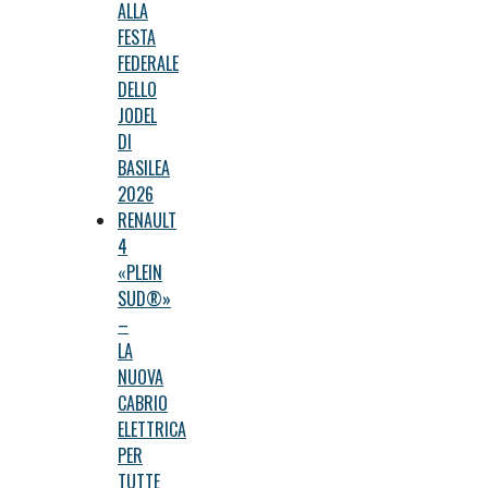
ALLA
FESTA
FEDERALE
DELLO
JODEL
DI
BASILEA
2026
RENAULT
4
«PLEIN
SUD®»
–
LA
NUOVA
CABRIO
ELETTRICA
PER
TUTTE