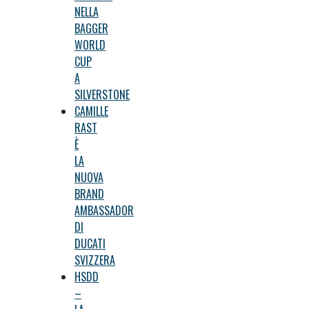
NELLA
BAGGER
WORLD
CUP
A
SILVERSTONE
CAMILLE
RAST
È
LA
NUOVA
BRAND
AMBASSADOR
DI
DUCATI
SVIZZERA
HSDD
–