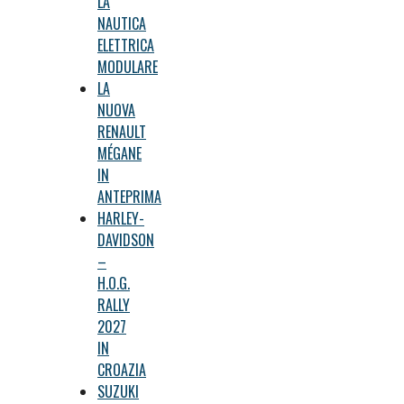
LA
NAUTICA
ELETTRICA
MODULARE
LA
NUOVA
RENAULT
MÉGANE
IN
ANTEPRIMA
HARLEY-
DAVIDSON
–
H.O.G.
RALLY
2027
IN
CROAZIA
SUZUKI