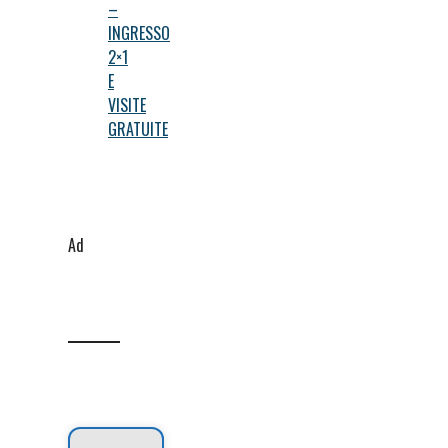
–
INGRESSO
2×1
E
VISITE
GRATUITE
Ad