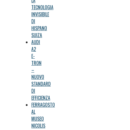
LA
TECNOLOGIA
INVISIBILE
DI
HISPANO
SUIZA
AUDI
A2
E-
TRON
–
NUOVO
STANDARD
DI
EFFICIENZA
FERRAGOSTO
AL
MUSEO
NICOLIS