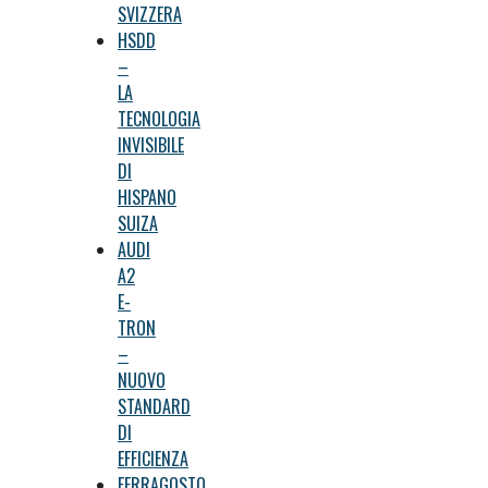
SVIZZERA
HSDD
–
LA
TECNOLOGIA
INVISIBILE
DI
HISPANO
SUIZA
AUDI
A2
E-
TRON
–
NUOVO
STANDARD
DI
EFFICIENZA
FERRAGOSTO