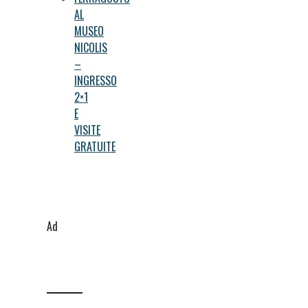
AL
MUSEO
NICOLIS
–
INGRESSO
2×1
E
VISITE
GRATUITE
Ad