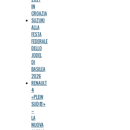
IN
CROAZIA
SUZUKI
ALLA
FESTA
FEDERALE
DELLO
JODEL
DI
BASILEA
2026
RENAULT
4
«PLEIN
SUD®»
–
LA
NUOVA