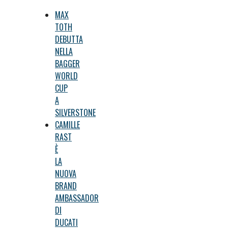
MAX
TOTH
DEBUTTA
NELLA
BAGGER
WORLD
CUP
A
SILVERSTONE
CAMILLE
RAST
È
LA
NUOVA
BRAND
AMBASSADOR
DI
DUCATI