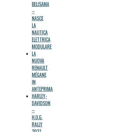
BELISAMA
–
NASCE
LA
NAUTICA
ELETTRICA
MODULARE
LA
NUOVA
RENAULT
MÉGANE
IN
ANTEPRIMA
HARLEY-
DAVIDSON
–
H.O.G.
RALLY
2027