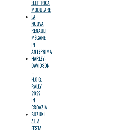
ELETTRICA
MODULARE
LA
NUOVA
RENAULT
MÉGANE
IN
ANTEPRIMA
HARLEY-
DAVIDSON
–
H.O.G.
RALLY
2027
IN
CROAZIA
SUZUKI
ALLA
FESTA