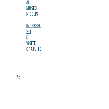
AL
MUSEO
NICOLIS
–
INGRESSO
2×1
E
VISITE
GRATUITE
Ad