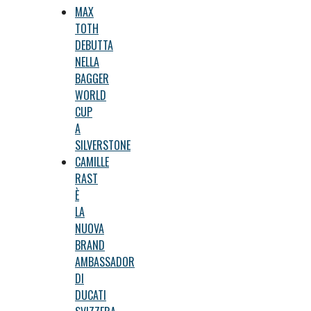
MAX
TOTH
DEBUTTA
NELLA
BAGGER
WORLD
CUP
A
SILVERSTONE
CAMILLE
RAST
È
LA
NUOVA
BRAND
AMBASSADOR
DI
DUCATI