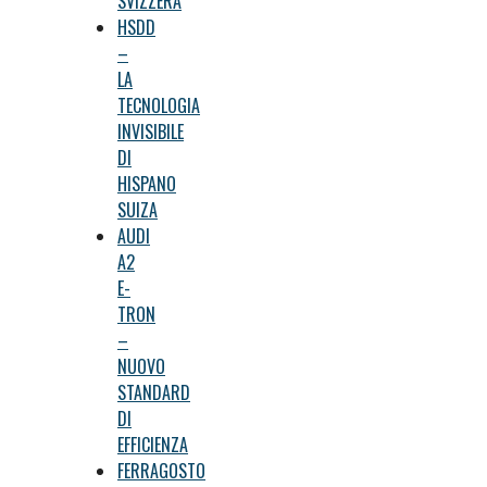
SVIZZERA
HSDD
–
LA
TECNOLOGIA
INVISIBILE
DI
HISPANO
SUIZA
AUDI
A2
E-
TRON
–
NUOVO
STANDARD
DI
EFFICIENZA
FERRAGOSTO