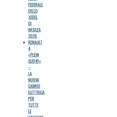
FEDERALE
DELLO
JODEL
DI
BASILEA
2026
RENAULT
4
«PLEIN
SUD®»
–
LA
NUOVA
CABRIO
ELETTRICA
PER
TUTTE
LE