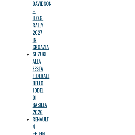
DAVIDSON
–
H.O.G.
RALLY
2027
IN
CROAZIA
SUZUKI
ALLA
FESTA
FEDERALE
DELLO
JODEL
DI
BASILEA
2026
RENAULT
4
«PLEIN