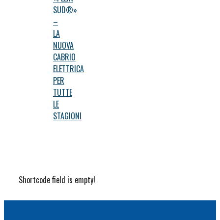
SUD®»
–
LA
NUOVA
CABRIO
ELETTRICA
PER
TUTTE
LE
STAGIONI
Shortcode field is empty!