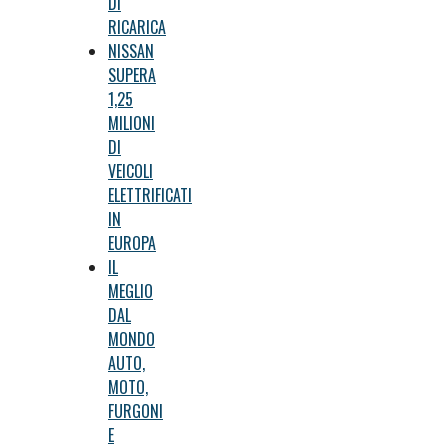
DI
RICARICA
NISSAN
SUPERA
1,25
MILIONI
DI
VEICOLI
ELETTRIFICATI
IN
EUROPA
IL
MEGLIO
DAL
MONDO
AUTO,
MOTO,
FURGONI
E