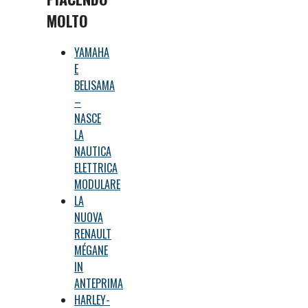
MOLTO
YAMAHA
E
BELISAMA
–
NASCE
LA
NAUTICA
ELETTRICA
MODULARE
LA
NUOVA
RENAULT
MÉGANE
IN
ANTEPRIMA
HARLEY-