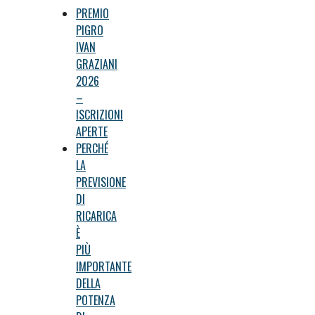
PREMIO
PIGRO
IVAN
GRAZIANI
2026
–
ISCRIZIONI
APERTE
PERCHÉ
LA
PREVISIONE
DI
RICARICA
È
PIÙ
IMPORTANTE
DELLA
POTENZA